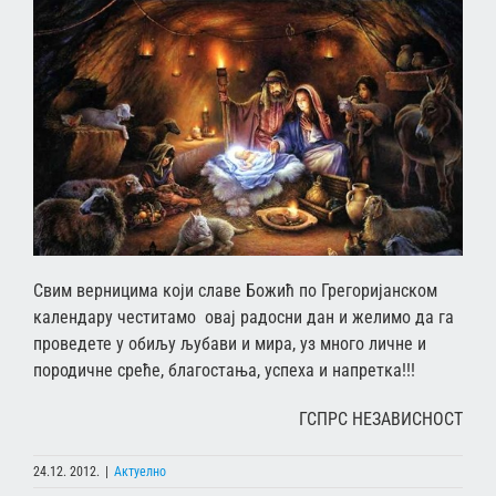
Свим верницима који славе Божић по Грегоријанском
календару честитамо овај радосни дан и желимо да га
проведете у обиљу љубави и мира, уз много личне и
породичне среће, благостања, успеха и напретка!!!
ГСПРС НЕЗАВИСНОСТ
24.12. 2012.
|
Актуелно