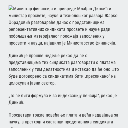
Министар финансија и привреде Млађан Динкић и
министар просвете, науке и технолошког развоја Жарко
Обрадовић разговараће данас с представницима
репрезентативних синдиката просвете и науке ради
побољшања материјалног положаја запослених у
просвети и науци, најавило је Министарство финансија.
Динкић је прошле недеље рекао да ће с
представницима тих синдиката разговарати о платама
запослених у тим делатностима и истакао да ће оно што
буде договорено са синдикатима бити „пресликано“ на
целокупан јавни сектор.
„То ће бити формула и за индексацију пензија“, рекао је
Динкић.
Просветари траже повећање плата и већа издвајања за
науку, а претходни састанци представника синдиката