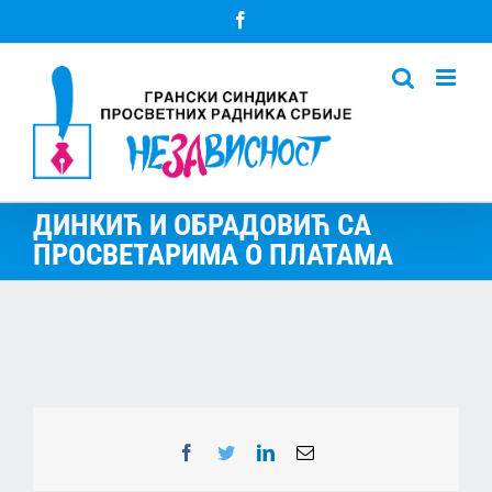
Skip
Facebook
to
content
ДИНКИЋ И ОБРАДОВИЋ СА
ПРОСВЕТАРИМА О ПЛАТАМА
Facebook
Twitter
LinkedIn
Email