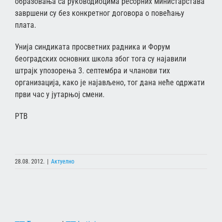
образовања са руководиоцима ресорних министарстава
завршени су без конкретног договора о повећању
плата.
Унија синдиката просветних радника и Форум
београдских основних школа због тога су најавили
штрајк упозорења 3. септембра и чланови тих
организација, како је најављено, тог дана неће одржати
први час у јутарњој смени.
РТВ
28.08. 2012.
|
Актуелно