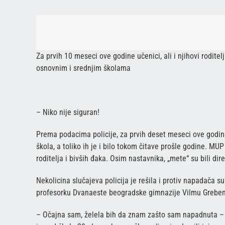
Za prvih 10 meseci ove godine učenici, ali i njihovi rodite
osnovnim i srednjim školama
– Niko nije siguran!
Prema podacima policije, za prvih deset meseci ove godin
škola, a toliko ih je i bilo tokom čitave prošle godine. MUP
roditelja i bivših đaka. Osim nastavnika, „mete“ su bili dire
Nekolicina slučajeva policija je rešila i protiv napadača su 
profesorku Dvanaeste beogradske gimnazije Vilmu Grebenar
– Očajna sam, želela bih da znam zašto sam napadnuta – i