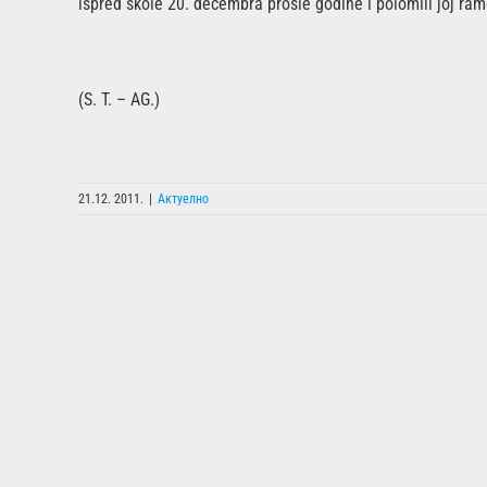
ispred škole 20. decembra prošle godine i polomili joj rame
(S. T. – AG.)
21.12. 2011.
|
Актуелно