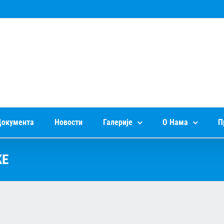
окумента
Новости
Галерије
О Нама
П
КЕ