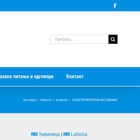
Facebook
Претрага
за:
равна питања и одговори
Контакт
Насловна
/
Новости
/
Актуелно
/
ЂАЦИ ПРЕМЛАТИЛИ НАСТАВНИКЕ
Ћирилица
|
Latinica