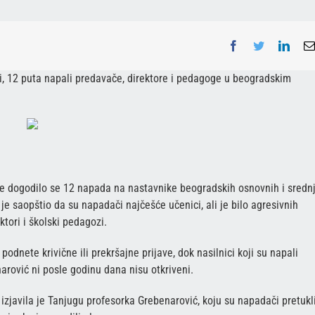
Facebook
Twitter
Linke
lji, 12 puta napali predavače, direktore i pedagoge u beogradskim
e dogodilo se 12 napada na nastavnike beogradskih osnovnih i srednj
 je saopštio da su napadači najčešće učenici, ali je bilo agresivnih
ktori i školski pedagozi.
podnete krivične ili prekršajne prijave, dok nasilnici koji su napali
ović ni posle godinu dana nisu otkriveni.
zjavila je Tanjugu profesorka Grebenarović, koju su napadači pretukl