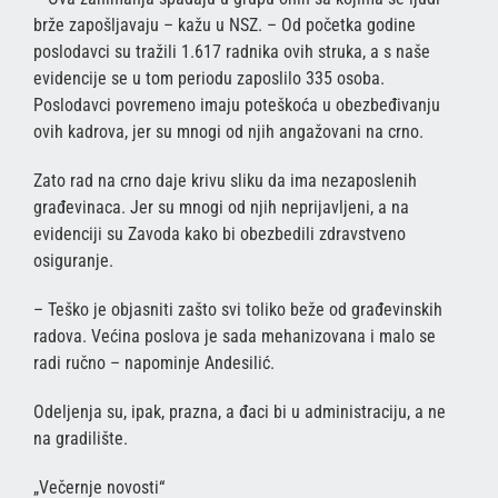
brže zapošljavaju – kažu u NSZ. – Od početka godine
poslodavci su tražili 1.617 radnika ovih struka, a s naše
evidencije se u tom periodu zaposlilo 335 osoba.
Poslodavci povremeno imaju poteškoća u obezbeđivanju
ovih kadrova, jer su mnogi od njih angažovani na crno.
Zato rad na crno daje krivu sliku da ima nezaposlenih
građevinaca. Jer su mnogi od njih neprijavljeni, a na
evidenciji su Zavoda kako bi obezbedili zdravstveno
osiguranje.
– Teško je objasniti zašto svi toliko beže od građevinskih
radova. Većina poslova je sada mehanizovana i malo se
radi ručno – napominje Andesilić.
Odeljenja su, ipak, prazna, a đaci bi u administraciju, a ne
na gradilište.
„Večernje novosti“