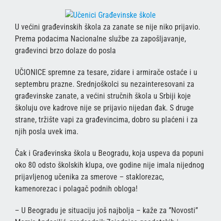
U većini građevinskih škola za zanate se nije niko prijavio.
Prema podacima Nacionalne službe za zapošljavanje,
građevinci brzo dolaze do posla
UČIONICE spremne za tesare, zidare i armirače ostaće i u
septembru prazne. Srednjoškolci su nezainteresovani za
građevinske zanate, a većini stručnih škola u Srbiji koje
školuju ove kadrove nije se prijavio nijedan đak. S druge
strane, tržište vapi za građevincima, dobro su plaćeni i za
njih posla uvek ima.
Čak i Građevinska škola u Beogradu, koja uspeva da popuni
oko 80 odsto školskih klupa, ove godine nije imala nijednog
prijavljenog učenika za smerove – staklorezac,
kamenorezac i polagač podnih obloga!
– U Beogradu je situaciju još najbolja – kaže za ”Novosti”