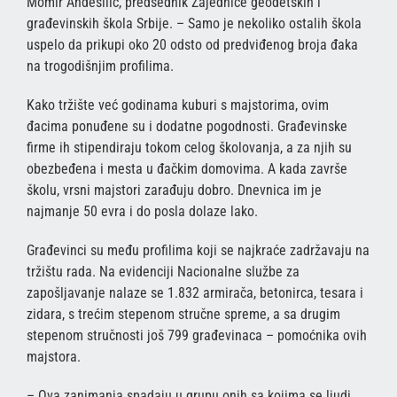
Momir Andesilić, predsednik Zajednice geodetskih i
građevinskih škola Srbije. – Samo je nekoliko ostalih škola
uspelo da prikupi oko 20 odsto od predviđenog broja đaka
na trogodišnjim profilima.
Kako tržište već godinama kuburi s majstorima, ovim
đacima ponuđene su i dodatne pogodnosti. Građevinske
firme ih stipendiraju tokom celog školovanja, a za njih su
obezbeđena i mesta u đačkim domovima. A kada završe
školu, vrsni majstori zarađuju dobro. Dnevnica im je
najmanje 50 evra i do posla dolaze lako.
Građevinci su među profilima koji se najkraće zadržavaju na
tržištu rada. Na evidenciji Nacionalne službe za
zapošljavanje nalaze se 1.832 armirača, betonirca, tesara i
zidara, s trećim stepenom stručne spreme, a sa drugim
stepenom stručnosti još 799 građevinaca – pomoćnika ovih
majstora.
– Ova zanimanja spadaju u grupu onih sa kojima se ljudi