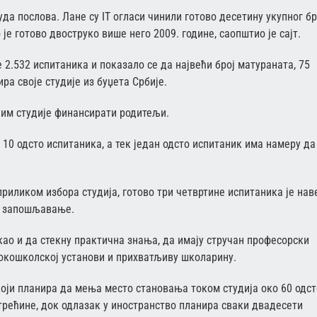
нуда послова. Лане су IT огласи чинили готово десетину укупног бр
је готово двоструко више него 2009. године, саопштио је сајт.
2.532 испитаника и показало се да највећи број матураната, 75
ра своје студије из буџета Србије.
 им студије финансирати родитељи.
10 одсто испитаника, а тек један одсто испитаник има намеру да
риликом избора студија, готово три четвртине испитаника је нав
ва запошљавање.
 као и да стекну практична знања, да имају стручан професорски
сокошколској установи и прихватљиву школарину.
оји планира да мења место становања током студија око 60 одст
трећине, док одлазак у иностранство планира сваки двадесети