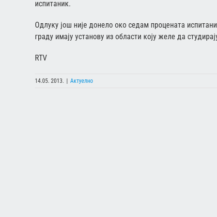
испитаник.
Одлуку још није донело око седам процената испитани
граду имају установу из области коју желе да студирај
RTV
14.05. 2013.
|
Актуелно