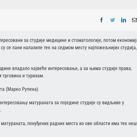
Facebook
Twitter
Linke
ересовани за студије медицине и стоматологије, потом економија
е су се лани налазиле тек на седмом месту најпожељнијих студија,
године владало највеће интересовање, а за њима студије права,
м трговина и туризам.
интересовању матураната за поједине студије су видљиве у
.
 матураната, понуђених радних места из ове области има тек неш