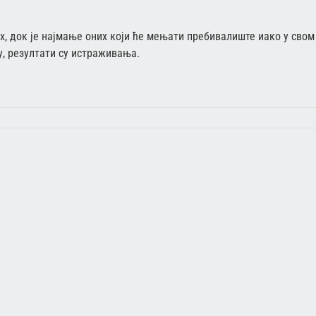
х, док је најмање оних који ће мењати пребивалиште иако у свом
у, резултати су истраживања.