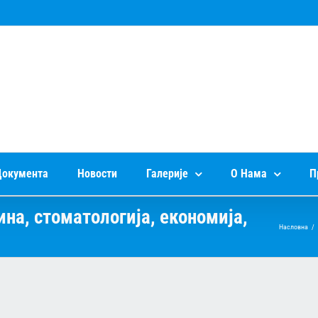
окумента
Новости
Галерије
О Нама
П
а, стоматологија, економија,
Насловна
/