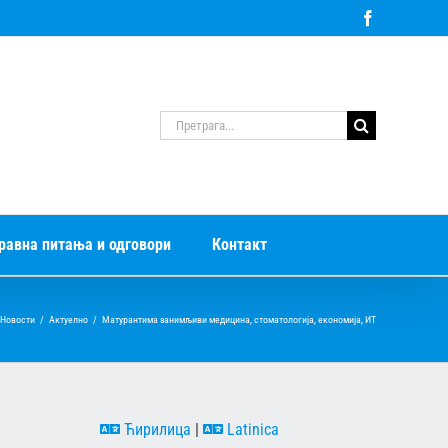
Facebook
Претрага
за:
равна питања и одговори
Контакт
Новости
/
Актуелно
/
Матурантима занимљиви медицина, стоматологија, економија, ИТ
Ћирилица
|
Latinica