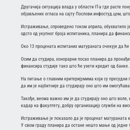
Другачија ситуација влада у области IT-а где расте по
објављених огласа на сајту Послови.инфостуд.цом, што 
Истраживање, спроведено током априла, обухватило је 
одсто од укупног броја испитаника, планира да финанси
Око 13 процената испитаних матураната очекује да ће
Осим да студира, хонорарни посао планира да пронађе 
финансира студије тако што ће узети кредит од банке.
На питање о главним критеријумима који су пресудни п
да им је најбитније да студирају оно што им омогућа
Такође, веома важно им је да студирају оно што воле,
кадар на факултету, добру организацију служби на ви
Истраживање је показало да је проценат матураната к
У свом граду планира да остане нешто мање од једне 