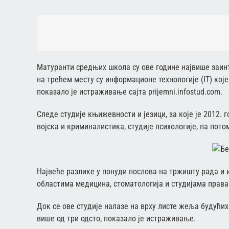
Матуранти средњих школа су ове године највише заинт
на трећем месту су информационе технологије (IT) кој
показало је истраживање сајта prijemni.infostud.com.
Следе студије књижевности и језици, за које је 2012. 
војска и криминалистика, студије психологије, па пото
Највеће разлике у понуди послова на тржишту рада и 
областима медицина, стоматологија и студијама права
Док се ове студије налазе на врху листе жеља будућих
више од три одсто, показало је истраживање.