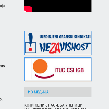
оја
ело
ИЗ МЕДИЈА:
о.
КОЈИ ОБЛИК НАСИЉА УЧЕНИЦИ