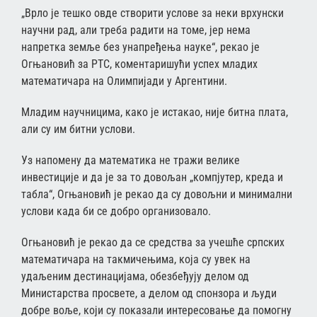
„Врло је тешко овде створити услове за неки врхунски
научни рад, али треба радити на томе, јер нема
напретка земље без унапређења науке“, рекао је
Огњановић за РТС, коментаришући успех младих
математичара на Олимпијади у Аргентини.
Младим научницима, како је истакао, није битна плата,
али су им битни услови.
Уз напомену да математика не тражи велике
инвестиције и да је за то довољан „компјутер, креда и
табла“, Огњановић је рекао да су довољни и минимални
услови када би се добро организовало.
Огњановић је рекао да се средства за учешће српских
математичара на такмичењима, која су увек на
удаљеним дестинацијама, обезбеђују делом од
Министарства просвете, а делом од спонзора и људи
добре воље, који су показали интересовање да помогну