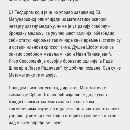
Са Теодором који је је на управо завршеној 53.
Међународној олимпијади из математике освојио
четврту златну медаљу, чиме је уз ранију сребрну и
бронзану медаљу, са укупно шест одличја, обезбедио
себи статус најбољег такмичара свих времена, стигли су
и остали чланови српског тима, Душан Шобот који се
окитио сребрном медаљом, као и Иван Танасијевић,
Игор Спасојевић је освојио бронзано одличје, а Раде
Шпегар и Лазар Радичевић су добили похвале. Сви су из
Математичке гимназије.
Поводом њиховог успеха, директор Математичке
гимназије Срђан Огњановић изјавио је да је успех
младих српских математичара на светским
такмичењима изузетан и да је за останак талентованих
ученика у земљи неопходно створити услове за њихов
рад и за унапређење науке.