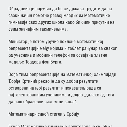
Обрадовић је поручио да ће се држава трудити да на
сваки начин помогне развој младих из Математичке
гимназије свих других школа како би били присутни на
свим значајним такмичењима.
Министар је потом уручио поклоне математичкој
репрезентацији међу којима и таблет рачунар за сваког
од учесника и мобилни телефон за освајача златне
медаље Теодора фон Бурга.
Вођа тима репрезентације на математичкој олимпијади
Ђорђе Кртинић рекао је да су добри резултати
остварени на њој резултат и показатељ рада са
најталентованијим ученицима и додао „далеко од тога
да наш образовни систем не ваља“.
Математичари синоћ стигли у Србију
Екипа Математичке гимназије допутовала је синоћ из