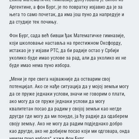
Аргентине, а фон Бург, је по повратку изјавио да је за
њега то само почетак, да има још пуно да напредује и
да студије тек почињу.
Фон Бург, сада већ бивши ђак Математичке гимназије,
који школовање наставља на престижном Оксфорду,
истакао је у изјави РТС, да би радије остао у Србији
уколико буде имао услове за рад, али да уколико их не
буде имао нема пуно избора.
„Мени је пре свега најважније да остварим свој
потенцијал. Ако се нађе ситуација да у мојој земљи могу
да се пруже једнаки услови, значи не говорим о плати,
ако могу да се пруже једнаки услови да могу
квалитетан посао да радим у својој земљи као негде
другде где могу да ми понуде, ја ћу радије да одаберем
своју земљу. Ако не могу да радим подједнако добро
као другде, ако не добијем посао који ми одговара, онда
немам пуно избора“, каже фон Бург.