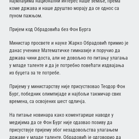
најмлађима национални интерес наше земље, према
коме држава и наше друштво морају да се однос са
пуном пажњом.
Пријем код Обрадовића без Фон Бурга
Министар просвете и науке Жарко Обрадовић примио је
данас ученике Математичке гимназије и поручио да
држава чини доста, али не довољно по питању улагања
у младе таленте и да је потребно повећати издвајања
из буџета за те потребе.
Пријему у министарству није присуствовао Теодор Фон
Бург, победник олимпијаде и најбољи такмичар свих
времена, са освојених шест одличја.
На питање новинара како коментарише наводе у
медијима да се Фон Бург није одазвао позиву да
присуствује пријему због незадовољства улагањем
државе у младе таленте, Обрадовић је одговорио да