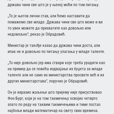
држава чини све што је у њеној моћи по том питању.
„То је његов лични став, али ћемо наставити да
помажемо све младе. Држава чини све што може и ви
то увек можете да прихватите као довољно или
недовољно“, рекао је Обрадовић.
Министар је такође казао да држава чини доста, али
ипак не и довољно по питању улагања у младе таленте.
„То није довољно јер има ствари које треба урадити као
на пример да се повећа издвајање из буџета за младе
таленте али не само из министарства просвете већ и из
других министарстава“, поручио је Обрадовић.
Он је изразио жаљење што пријему није присуствовао
Фон Бург, који је на том такмичењу освојио четврто
злато по реду на таквим такмичењима и тиме постао
најбољи млади математичар на свету свих времена.