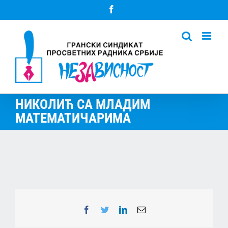
Skip
Facebook
to
content
НИКОЛИЋ СА МЛАДИМ
МАТЕМАТИЧАРИМА
Facebook
Twitter
LinkedIn
Email