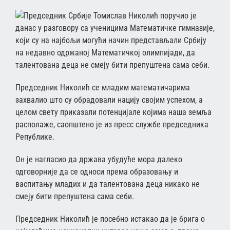
Председник Србије Томислав Николић поручио је
данас у разговору са ученицима Математичке гимназије,
који су на најбољи могући начин представљали Србију
на недавно одржаној Математичкој олимпијади, да
талентована деца не смеју бити препуштена сама себи.
Председник Николић се младим математичарима
захвалио што су обрадовали нацију својим успехом, а
целом свету приказали потенцијале којима наша земља
располаже, саопштено је из пресс службе председника
Републике.
Он је нагласио да држава убудуће мора далеко
одговорније да се односи према образовању и
васпитању младих и да талентована деца никако не
смеју бити препуштена сама себи.
Председник Николић је посебно истакао да је брига о