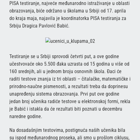
PISA testiranje, najveće međunarodno istraživanje u oblasti
obrazovanja, biće održano u školama u Srbiji od 17. aprila
do kraja maja, najavila je koordinatorka PISA testiranja za
Srbiju Dragica Pavlović Babić.
Testiranje se u Srbiji sprovodi četvrti put, a ove godine
učestvovaće oko 5.500 đaka uzrasta od 15 godina u više od
160 srednjih, ali u jednom broju osnovnih škola. Đaci će
raditi testove znanja iz tri oblasti – čitalačke, matematičke i
prirodno-naučne pismenosti, a rezultati treba da doprinesu
unapređenju sistema obrazovanja. Prvi put ove godine
jedan broj učenika radiće testove u elektronskoj formi, rekla
je Babić i istakla da će rezultati biti poznati u decembru
naredne godine.
Na dosadašnjim testovima, postignuća naših učenika bila
su ispod međunarodnog proseka, ali smo u prošlom ciklusu,