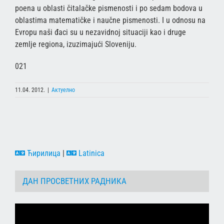
poena u oblasti čitalačke pismenosti i po sedam bodova u
oblastima matematičke i naučne pismenosti. I u odnosu na
Evropu naši đaci su u nezavidnoj situaciji kao i druge
zemlje regiona, izuzimajući Sloveniju.
021
11.04. 2012.
|
Актуелно
Ћирилица
|
Latinica
ДАН ПРОСВЕТНИХ РАДНИКА