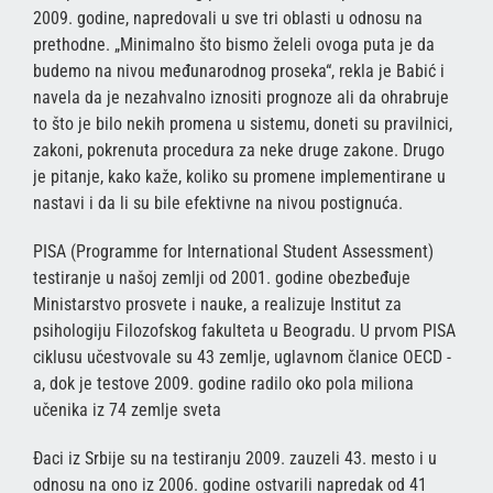
2009. godine, napredovali u sve tri oblasti u odnosu na
prethodne. „Minimalno što bismo želeli ovoga puta je da
budemo na nivou međunarodnog proseka“, rekla je Babić i
navela da je nezahvalno iznositi prognoze ali da ohrabruje
to što je bilo nekih promena u sistemu, doneti su pravilnici,
zakoni, pokrenuta procedura za neke druge zakone. Drugo
je pitanje, kako kaže, koliko su promene implementirane u
nastavi i da li su bile efektivne na nivou postignuća.
PISA (Programme for International Student Assessment)
testiranje u našoj zemlji od 2001. godine obezbeđuje
Ministarstvo prosvete i nauke, a realizuje Institut za
psihologiju Filozofskog fakulteta u Beogradu. U prvom PISA
ciklusu učestvovale su 43 zemlje, uglavnom članice OECD -
a, dok je testove 2009. godine radilo oko pola miliona
učenika iz 74 zemlje sveta
Đaci iz Srbije su na testiranju 2009. zauzeli 43. mesto i u
odnosu na ono iz 2006. godine ostvarili napredak od 41