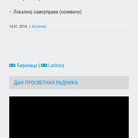
– Локалној самоуправи (оснивачу)
14.01. 2014.
|
Актуелно
Ћирилица
|
Latinica
ДАН ПРОСВЕТНИХ РАДНИКА