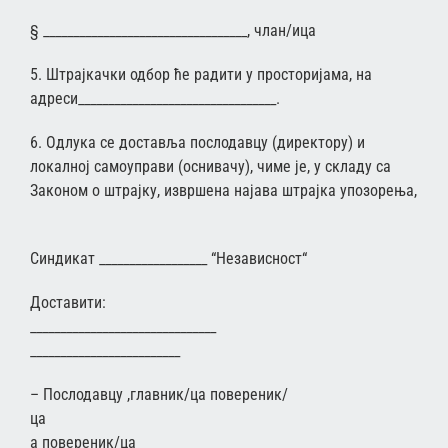
§ __________________________________, члан/ица
5. Штрајкачки одбор ће радити у просторијама, на
адреси_________________________________.
6. Одлука се доставља послодавцу (директору) и
локалној самоуправи (оснивачу), чиме је, у складу са
Законом о штрајку, извршена најава штрајка упозорења,
Синдикат __________________ “Независност“
Доставити:
____________________
_________________________
– Послодавцу ,главник/ца повереник/
ца гла
а повереник/ца