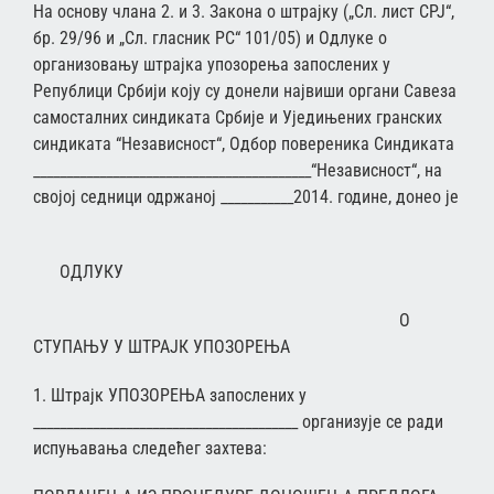
На основу члана 2. и 3. Закона о штрајку („Сл. лист СРЈ“,
бр. 29/96 и „Сл. гласник РС“ 101/05) и Одлуке о
организовању штрајка упозорења запослених у
Републици Србији коју су донели највиши органи Савеза
самосталних синдиката Србије и Уједињених гранских
синдиката “Независност“, Одбор повереника Синдиката
__________________________________________“Независност“, на
својој седници одржаној ___________2014. године, донео је
ОДЛУКУ
О
СТУПАЊУ У ШТРАЈК УПОЗОРЕЊА
1. Штрајк УПОЗОРЕЊА запослених у
________________________________________ организује се ради
испуњавања следећег захтева: