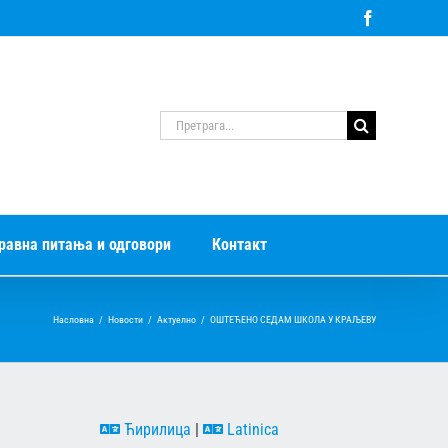
Facebook
Претрага
за:
равна питања и одговори
Контакт
Насловна
/
Новости
/
Актуелно
/
ОШТЕЋЕНО СЕДАМ ШКОЛА У КРАЉЕВУ
Ћирилица
|
Latinica