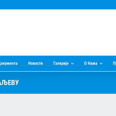
окумента
Новости
Галерије
О Нама
П
АЉЕВУ