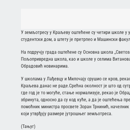
У земљотресу у Краљеву оштећене су четири школе у уж
студентски дом, а штету је претрпео и Машински факул
На подручју града оштећене су Основна школа „Свето
Пољопривредна школа, као и школе у селима Витанова
Обрадовић новинарима.
У школама у Лађевцу и Милочају срушио се кров, рекао
Краљева данас не раде.Срећна околност је што од сут
где год је то могуће, стање нормализује, рекао је Обр
збринута, односно да су код куће, а да је оштећења пр
помоћник министра просвете Зоран Трнинић, начелни
који утврђују размере јутрошњег земљотреса.
(Тањуг)