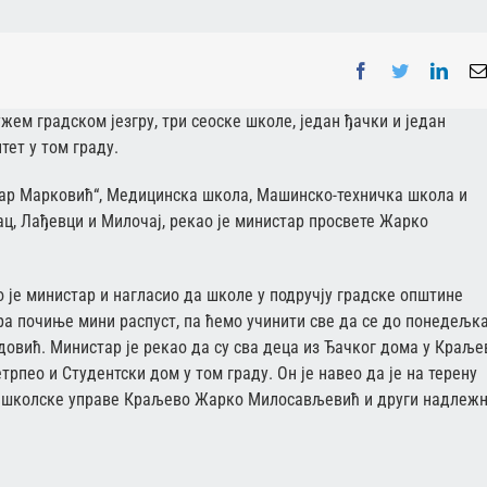
Facebook
Twitter
Linke
ем градском језгру, три сеоске школе, један ђачки и један
тет у том граду.
зар Марковић“, Медицинска школа, Машинско-техничка школа и
ц, Лађевци и Милочај, рекао је министар просвете Жарко
 је министар и нагласио да школе у подручју градске општине
ра почиње мини распуст, па ћемо учинити све да се до понедељка
адовић. Министар је рекао да су сва деца из Ђачког дома у Краље
етрпео и Студентски дом у том граду. Он је навео да је на терену
к школске управе Краљево Жарко Милосављевић и други надлежн