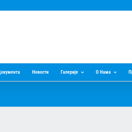
окумента
Новости
Галерије
О Нама
П