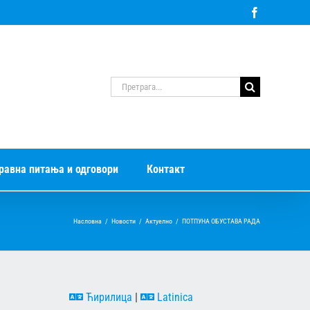
Facebook
Претрага
за:
равна питања и одговори
Контакт
Насловна
/
Новости
/
Актуелно
/
ПОТПУНА ОБУСТАВА РАДА
Ћирилица
|
Latinica