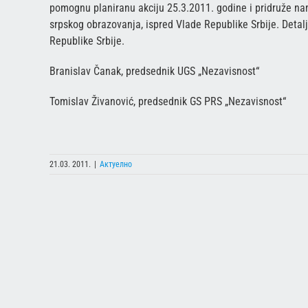
pomognu planiranu akciju 25.3.2011. godine i pridruže na
srpskog obrazovanja, ispred Vlade Republike Srbije. Deta
Republike Srbije.
Branislav Čanak, predsednik UGS „Nezavisnost“
Tomislav Živanović, predsednik GS PRS „Nezavisnost“
21.03. 2011.
|
Актуелно