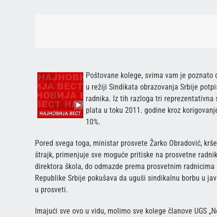
Poštovane kolege, svima vam je poznato d
u režiji Sindikata obrazovanja Srbije potp
radnika. Iz tih razloga tri reprezentativn
plata u toku 2011. godine kroz korigovanje
10%.
Pored svega toga, ministar prosvete Žarko Obradović, krš
štrajk, primenjuje sve moguće pritiske na prosvetne radnik
direktora škola, do odmazde prema prosvetnim radnicima k
Republike Srbije pokušava da uguši sindikalnu borbu u ja
u prosveti.
Imajući sve ovo u vidu, molimo sve kolege članove UGS „N