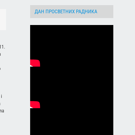
ДАН ПРОСВЕТНИХ РАДНИКА
dIn
Email
11.
h
o
 i
a
ima