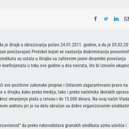
Facebook
Twitter
Linke
a je štrajk u obrazovanju počeo 24.01.2011. godine, a da je 05.02.20
isan ponižavajući Protokol kojim se nastavlja diskriminacija prosvetni
a sindikata su ostala u štrajku sa zahtevom jasne dinamike povećanja
 koeficijenata u toku ove godine u dva navrata, što bi iznosilo ukupn
eći sve pozitivne zakonske propise i Ustavom zagarantovano pravo na
e u štrajku, kako preko medija, tako i preko načelnika školskih uprava
roz smanjenje plata u iznosu i do 15.000 dinara. Na ovaj način Vlad
vnom sektoru jer je na delu obračun sa dobro organizovanim sindikat
ezavisnost“ da preko rukovodstava granskih sindikata uzmu učešća i