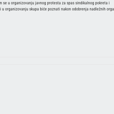
m se u organizovanju javnog protesta za spas sindikalnog pokreta i
lji u organizovanju skupa biće poznati nakon odobrenja nadležnih org