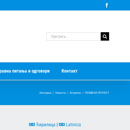
Facebook
Претрага
за:
равна питања и одговори
Контакт
Насловна
/
Новости
/
Актуелно
/
ПОЗИВ НА ПРОТЕСТ
Ћирилица
|
Latinica