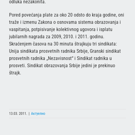
odluka nezakonita.
Pored povećanja plate za oko 20 odsto do kraja godine, oni
traže i izmenu Zakona o osnovama sistema obrazovanja i
vaspitanja, potpisivanje kolektivnog ugovora i isplatu
jubilarnih nagrada za 2009, 2010. i 2011. godinu.
Skraćenjem časova na 30 minuta štrajkuju tri sindikata:
Unija sindikata prosvetnih radnika Srbije, Granski sindikat
prosvetnih radnika „Nezavisnost“ i Sindikat radnika u
prosveti. Sindikat obrazovanja Srbije jedini je prekinuo
štrajk.
13.03. 2011.
|
Актуелно