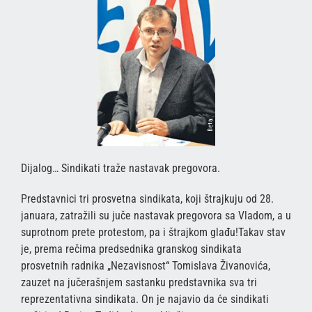
Dijalog… Sindikati traže nastavak pregovora.
Predstavnici tri prosvetna sindikata, koji štrajkuju od 28.
januara, zatražili su juče nastavak pregovora sa Vladom, a u
suprotnom prete protestom, pa i štrajkom glađu!Takav stav
je, prema rečima predsednika granskog sindikata
prosvetnih radnika „Nezavisnost“ Tomislava Živanovića,
zauzet na jučerašnjem sastanku predstavnika sva tri
reprezentativna sindikata. On je najavio da će sindikati