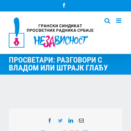
Skip
Facebook
to
content
ПРОСВЕТАРИ: РАЗГОВОРИ С
ВЛАДОМ ИЛИ ШТРАЈК ГЛАЂУ
Facebook
Twitter
LinkedIn
Email