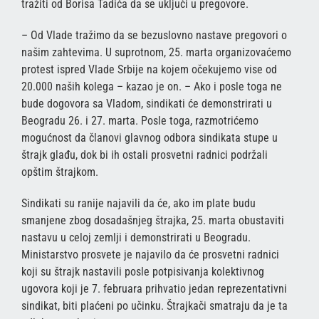
tražiti od Borisa Tadića da se uključi u pregovore.
– Od Vlade tražimo da se bezuslovno nastave pregovori o
našim zahtevima. U suprotnom, 25. marta organizovaćemo
protest ispred Vlade Srbije na kojem očekujemo vise od
20.000 naših kolega – kazao je on. – Ako i posle toga ne
bude dogovora sa Vladom, sindikati će demonstrirati u
Beogradu 26. i 27. marta. Posle toga, razmotrićemo
mogućnost da članovi glavnog odbora sindikata stupe u
štrajk glađu, dok bi ih ostali prosvetni radnici podržali
opštim štrajkom.
Sindikati su ranije najavili da će, ako im plate budu
smanjene zbog dosadašnjeg štrajka, 25. marta obustaviti
nastavu u celoj zemlji i demonstrirati u Beogradu.
Ministarstvo prosvete je najavilo da će prosvetni radnici
koji su štrajk nastavili posle potpisivanja kolektivnog
ugovora koji je 7. februara prihvatio jedan reprezentativni
sindikat, biti plaćeni po učinku. Štrajkači smatraju da je ta