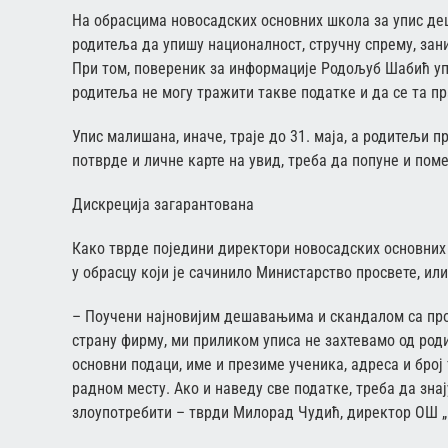
На обрасцима новосадских основних школа за упис дец
родитеља да упишу националност, стручну спрему, зани
При том, повереник за информације Родољуб Шабић уп
родитеља не могу тражити такве податке и да се та пр
Упис малишана, иначе, траје до 31. маја, а родитељи 
потврде и личне карте на увид, треба да попуне и пом
Дискреција загарантована
Како тврде поједини директори новосадских основних
у обрасцу који је сачинило Министарство просвете, ил
– Поучени најновијим дешавањима и скандалом са прој
страну фирму, ми приликом уписа не захтевамо од роди
основни подаци, име и презиме ученика, адреса и број 
радном месту. Ако и наведу све податке, треба да зна
злоупотребити – тврди Милорад Чудић, директор ОШ „