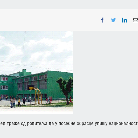
Facebook
Twitter
Linke
ед траже од родитеља да у посебне обрасце упишу националност