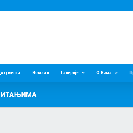
окумента
Новости
Галерије
О Нама
П
ПИТАЊИМА