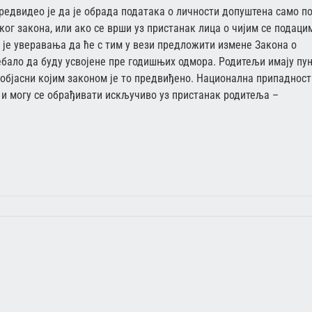
предвидео је да је обрада података о личности допуштена само п
еког закона, или ако се врши уз пристанак лица о чијим се подаци
је уверавања да ће с тим у вези предложити измене Закона о
бало да буду усвојене пре годишњих одмора. Родитељи имају пу
 објасни којим законом је то предвиђено. Национална припадност
и могу се обрађивати искључиво уз пристанак родитеља –