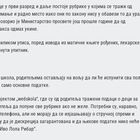
е у први разред и даље постоје рубрике у којима се тражи од
мање и радно место иако они по закону нису у обавези то да ура
озорио је Министарство просвете још прошле године да од
акса одмах укине.
приликом уписа, поред извода из матичне књиге рођених, лекарске
енути упитник.
 школа, родитељима остављају на вољу да ли ће испунити сва по
и само основне податке.
ектом „wебskola“, где су од родитеља тражени подаци о деци за
теља да попуне све рубрике ако не желе. Потребни су, наравно,
телефона, али не морају да се изјашњавају о стручној спреми и
ју да је дискреција загарантована и да њихове податке нико неће
Иво Лола Рибар“.