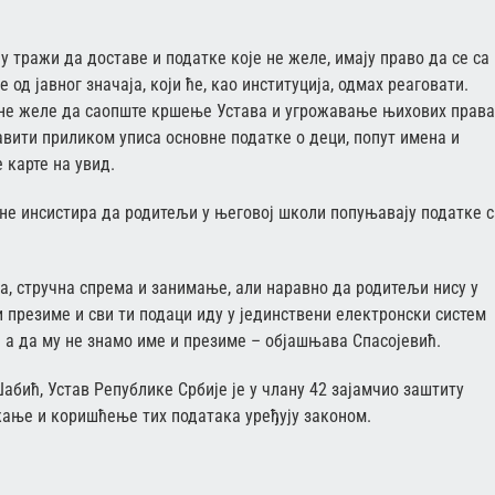
 тражи да доставе и податке које не желе, имају право да се са
од јавног значаја, који ће, као институција, одмах реаговати.
е не желе да саопште кршење Устава и угрожавање њихових права
вити приликом уписа основне податке о деци, попут имена и
 карте на увид.
не инсистира да родитељи у његовој школи попуњавају податке с
а, стручна спрема и занимање, али наравно да родитељи нису у
 и презиме и сви ти подаци иду у јединствени електронски систем
 а да му не знамо име и презиме – објашњава Спасојевић.
абић, Устав Републике Србије је у члану 42 зајамчио заштиту
жање и коришћење тих података уређују законом.