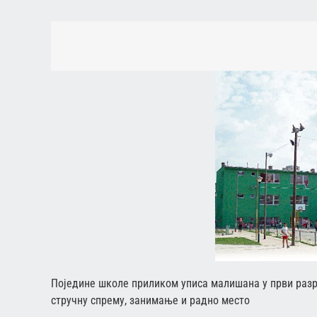
Поједине школе приликом уписа малишана у први разр
стручну спрему, занимање и радно место