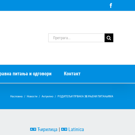
Facebook
Претрага
за:
равна питања и одговори
Контакт
Насловна
/
Новости
/
Актуелно
/
РОДИТЕЉИ ПРВАКА ЗБУЊЕНИ ПИТАЊИМА
Ћирилица
|
Latinica