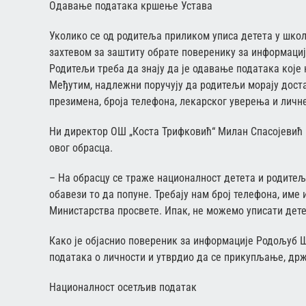
Одавање података кршење Устава
Уколико се од родитеља приликом уписа детета у школу
захтевом за заштиту обрате поверенику за информације 
Родитељи треба да знају да је одавање података кој
Међутим, надлежни поручују да родитељи морају доста
презимена, броја телефона, лекарског уверења и личне
Ни директор ОШ „Коста Трифковић“ Милан Спасојевић 
овог обрасца.
– На обрасцу се траже националност детета и родитељ
обавези то да попуне. Требају нам број телефона, име
Министарства просвете. Ипак, не можемо уписати дете
Како је објаснио повереник за информације Родољуб Ш
података о личности и утврдио да се прикупљање, др
Националност осетљив податак