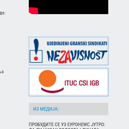
де.
ља
ИЗ МЕДИЈА:
ПРОБУДИТЕ СЕ УЗ ЕУРОНЕWС ЈУТРО: