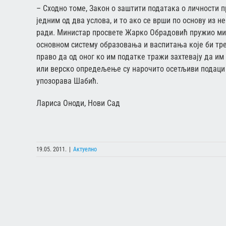
– Сходно томе, Закон о заштити података о личности 
једним од два услова, и то ако се врши по основу из н
ради. Министар просвете Жарко Обрадовић пружио ми 
основном систему образовања и васпитања које би тре
право да од оног ко им податке тражи захтевају да им
или верско опредељење су нарочито осетљиви подаци 
упозорава Шабић.
Лариса Оноди, Нови Сад
19.05. 2011.
|
Актуелно