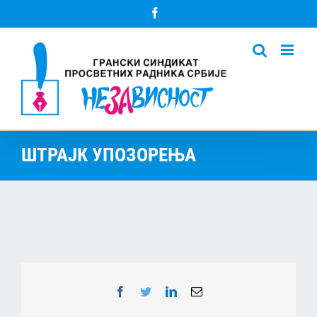
Skip
Facebook
to
content
ШТРАЈК УПОЗОРЕЊА
Facebook
Twitter
LinkedIn
Email