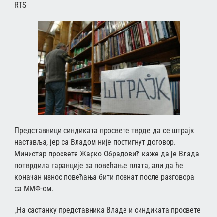
RTS
Представници синдиката просвете тврде да се штрајк
наставља, јер са Владом није постигнут договор.
Министар просвете Жарко Обрадовић каже да је Влада
потврдила гаранције за повећање плата, али да ће
коначан износ повећања бити познат после разговора
са ММФ-ом.
„На састанку представника Владе и синдиката просвете