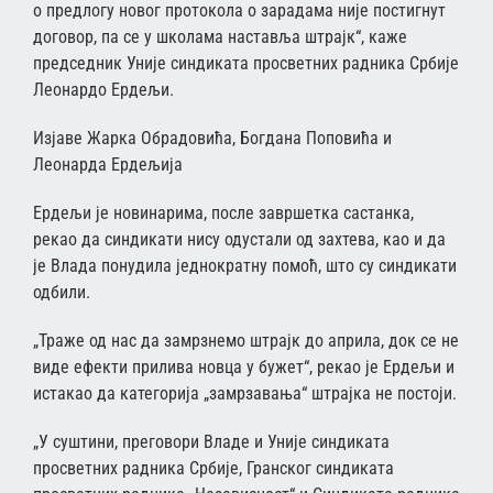
о предлогу новог протокола о зарадама није постигнут
договор, па се у школама наставља штрајк“, каже
председник Уније синдиката просветних радника Србије
Леонардо Ердељи.
Изјаве Жарка Обрадовића, Богдана Поповића и
Леонарда Ердељија
Ердељи је новинарима, после завршетка састанка,
рекао да синдикати нису одустали од захтева, као и да
је Влада понудила једнократну помоћ, што су синдикати
одбили.
„Траже од нас да замрзнемо штрајк до априла, док се не
виде ефекти прилива новца у бужет“, рекао је Ердељи и
истакао да категорија „замрзавања“ штрајка не постоји.
„У суштини, преговори Владе и Уније синдиката
просветних радника Србије, Гранског синдиката