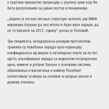
у суштини прихватио пројекцију о укупној суми која ће
бити расположива за јавни сектор и пензионере.
„Једино је остало питање структуре исплате, јер ММФ
изражава бојазан да ако исплата буде кроз зараде, да
се то пренесе на 2012. годину“, рекао је Поповић.
Три синдиката, незадовољна ранијим протоколом,
тражила су повећање зарада кроз корекцију
коефицијената од мајске и октобарске плате за по пет
одсто, усклађивање зарада са индексом потрошачких
цена, измене и допуне Закона о основама система
образовања и васпитања и измену Посебног
колективног уговора за основне и средње школе и
домове ученика.