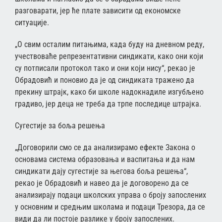
разговарати, јер ће плате зависити од економске
ситуације.
„О свим осталим питањима, када буду на дневном реду,
учествоваће репрезентативни синдикати, како они који
су потписали протокол тако и они који нису“, рекао је
Обрадовић и поновио да је од синдиката тражено да
прекину штрајк, како би школе надокнадиле изгубљено
градиво, јер деца не треба да трпе последице штрајка.
Сугестије за боља решења
„Договорили смо се да анализирамо ефекте Закона о
основама система образовања и васпитања и да нам
синдикати дају сугестије за његова боља решења“,
рекао је Обрадовић и навео да је договорено да се
анализирају подаци школских управа о броју запослених
у основним и средњим школама и подаци Трезора, да се
види да ли постоје разлике у броју запослених.