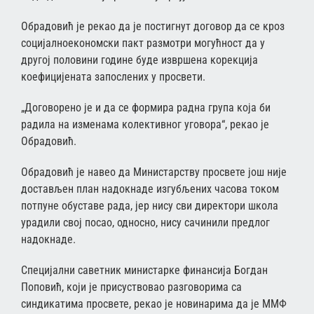
Обрадовић је рекао да је постигнут договор да се кроз
социјалноекономски пакт размотри могућност да у
другој половини године буде извршена корекција
коефицијената запослених у просвети.
„Договорено је и да се формира радна група која би
радила на изменама колективног уговора“, рекао је
Обрадовић.
Обрадовић је навео да Министарству просвете још није
достављен план надокнаде изгубљених часова током
потпуне обуставе рада, јер нису сви директори школа
урадили свој посао, односно, нису сачинили предлог
надокнаде.
Специјални саветник министарке финансија Богдан
Поповић, који је присуствовао разговорима са
синдикатима просвете, рекао је новинарима да је ММФ