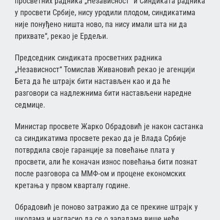
просветних радника „Независност“ и Синдиката радника
у просвети Србије, нису уродили плодом, синдикатима
није понуђено ништа ново, па нису имали шта ни да
прихвате“, рекао је Ердељи.
Председник синдиката просветних радника
„Независност“ Томислав Живановић рекао је агенцији
Бета да ће штрајк бити настављен као и да ће
разговори са надлежнима бити настављени наредне
седмице.
Министар просвете Жарко Обрадовић је након састанка
са синдикатима просвете рекао да је Влада Србије
потврдила своје гаранције за повећање плата у
просвети, али ће коначан износ повећања бити познат
после разговора са ММФ-ом и процене економских
кретања у првом кварталу године.
Обрадовић је поново затражио да се прекине штрајк у
школама и нагласио да се о зарадама више неће