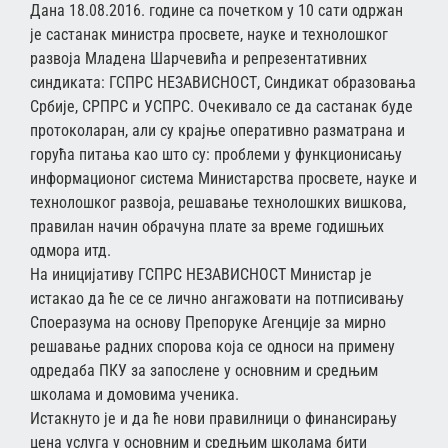
Дана 18.08.2016. године са почетком у 10 сати одржан
је састанак министра просвете, науке и технолошког
развоја Младена Шарчевића и репрезентативних
синдиката: ГСПРС НЕЗАВИСНОСТ, Синдикат образовања
Србије, СРПРС и УСПРС. Очекивало се да састанак буде
протоколаран, али су крајње оперативно разматрана и
горућа питања као што су: проблеми у функционисању
информационог система Министарства просвете, науке и
технолошког развоја, решавање технолошких вишкова,
правилан начин обрачуна плате за време годишњих
одмора итд.
На иницијативу ГСПРС НЕЗАВИСНОСТ Министар је
истакао да ће се се лично ангажовати на потписивању
Споеразума на основу Препоруке Агенције за мирно
решавање радних спорова која се односи на примену
одредаба ПКУ за запослене у основним и средњим
школама и домовима ученика.
Истакнуто је и да ће нови правилници о финансирању
цена услуга у основним и средњим школама бити