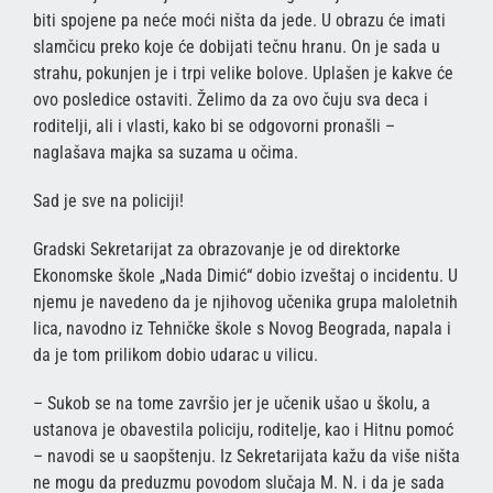
biti spojene pa neće moći ništa da jede. U obrazu će imati
slamčicu preko koje će dobijati tečnu hranu. On je sada u
strahu, pokunjen je i trpi velike bolove. Uplašen je kakve će
ovo posledice ostaviti. Želimo da za ovo čuju sva deca i
roditelji, ali i vlasti, kako bi se odgovorni pronašli –
naglašava majka sa suzama u očima.
Sad je sve na policiji!
Gradski Sekretarijat za obrazovanje je od direktorke
Ekonomske škole „Nada Dimić“ dobio izveštaj o incidentu. U
njemu je navedeno da je njihovog učenika grupa maloletnih
lica, navodno iz Tehničke škole s Novog Beograda, napala i
da je tom prilikom dobio udarac u vilicu.
– Sukob se na tome završio jer je učenik ušao u školu, a
ustanova je obavestila policiju, roditelje, kao i Hitnu pomoć
– navodi se u saopštenju. Iz Sekretarijata kažu da više ništa
ne mogu da preduzmu povodom slučaja M. N. i da je sada