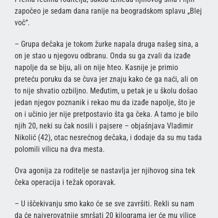
započeo je sedam dana ranije na beogradskom splavu „Blej
voč“.
– Grupa dečaka je tokom žurke napala druga našeg sina, a
on je stao u njegovu odbranu. Onda su ga zvali da izađe
napolje da se biju, ali on nije hteo. Kasnije je primio
preteću poruku da se čuva jer znaju kako će ga naći, ali on
to nije shvatio ozbiljno. Međutim, u petak je u školu došao
jedan njegov poznanik i rekao mu da izađe napolje, što je
on i učinio jer nije pretpostavio šta ga čeka. A tamo je bilo
njih 20, neki su čak nosili i pajsere – objašnjava Vladimir
Nikolić (42), otac nesrećnog dečaka, i dodaje da su mu tada
polomili vilicu na dva mesta.
Ova agonija za roditelje se nastavlja jer njihovog sina tek
čeka operacija i težak oporavak.
– U iščekivanju smo kako će se sve završiti. Rekli su nam
da će najverovatnije smršati 20 kilograma jer će mu vilice