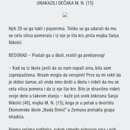
UNAKAZILI DEČAKA M. N. (15)
Njih 20 su ga tukli i pajserima. Toliko su ga udarali da mu
se cela vilica pomerala i iz nje je lila krv, priča majka Sanja
Nikolić
BEOGRAD – Poslali ga u školi, vratili ga prebijenog!
– Kad su iz škole javili da su nam napali sina, bila sam
zaprepašćena. Nisam mogla da verujem! Prvo su mi rekli da
je dobio šamar, ali onda smo došli u školu i videli da mu se
cela vilica pomera i da iz nje lije krv. Bilo je stravično videti
svoje dete u takvom stanju – kaže još uvek šokirana Sanja
Nikolić (40), majka M. N. (15), koga je u petak u dvorištu
Ekonomske škole „Nada Dimić“ u Zemunu pretukla grupa
mladića.
Prema rečima roditelja, sukob između njihovog sina i njih