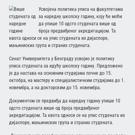
Усвојена политика уписа на факултетама
за наредну школску годину, коју ће моћи
да упише 10 одсто студената више од
броја предвиђеног акредитацијом. Та
квота односи се на упис студената из дијаспоре,
мањиниских група и страних студената.
Сенат Универзитета у Београду усвојио је политику
уписа студената за идућу школску годину. Предложено
је да настава на основним студијама почне до 15.
октобра, на мастеру и специјалистичким студијама до 1.
новембра, а на докторским до 15. новембра.
Документом се предвиђа да наредну годину упише 10
одсто студената више од броја предвиђеног
акредитацијом. Та квота односи се на упис студената из
дијаспоре, мањиниских група и страних студената.