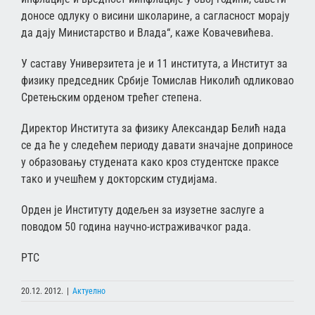
доносе одлуку о висини школарине, а сагласност морају
да дају Министарство и Влада“, каже Ковачевићева.
У саставу Универзитета је и 11 института, а Институт за
физику председник Србије Томислав Николић одликовао
Сретењским орденом трећег степена.
Директор Института за физику Александар Белић нада
се да ће у следећем периоду давати значајне доприносе
у образовању студената како кроз студентске праксе
тако и учешћем у докторским студијама.
Орден је Институту додељен за изузетне заслуге а
поводом 50 година научно-истраживачког рада.
РТС
20.12. 2012.
|
Актуелно