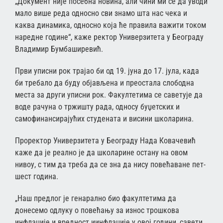
„Документ није посебна новина, али чини ми се да уводи
мало више реда односно сви знамо шта нас чека и
каква динамика, односно која ће правила важити током
наредне године“, каже ректор Универзитета у Београду
Владимир Бумбаширевић.
Први уписни рок трајао би од 19. јуна до 17. јула, када
би требало да буду објављена и преостала слободна
места за други уписни рок. Факултетима се саветује да
воде рачуна о тржишту рада, односу буџетских и
самофинансирајућих студената и висини школарина.
Проректор Универзитета у Београду Нада Ковачевић
каже да је реално је да школарине остану на овом
нивоу, с тим да треба да се зна да нису повећаване пет-
шест година.
„Наш предлог је генарално био факултетима да
донесемо одлуку о повећању за износ трошкова
инфлације и вредност иинфлације у овој години, савети