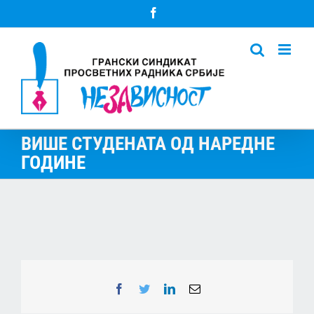
Skip
Facebook
to
content
ВИШЕ СТУДЕНАТА ОД НАРЕДНЕ
ГОДИНЕ
Facebook
Twitter
LinkedIn
Email