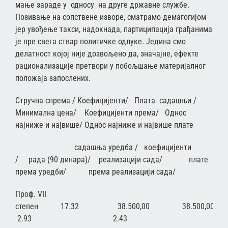
мање зараде у односу на друге државне службе.
Позивање на сопствене изворе, сматрамо демагогијом
јер увођење такси, надокнада, партиципација грађанима
је пре свега ствар политичке одлуке. Једина смо
делатност којој није дозвољено да, значајне, ефекте
рационализације претвори у побољшање материјалног
положаја запослених.
Стручна спрема / Коефицијенти/ Плата садашњи /
Минимална цена/ Коефицијенти према/ Однос
најниже и највише/ Однос најниже и највише плате
садашња уредба / коефицијенти
/ рада (90 динара)/ реализацији сада/ плате
према уредби/ према реализацији сада/
Проф. VII
степен 17.32 38.500,00 
2.93 2.43