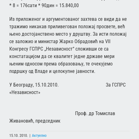
* 8 = 176сати * 90дин = 15.840,00
Из приложеног и аргументованог захтева се види да не
тражимо никакав приливегован положај просвете, већ
њено достојанствено место у друштву. За исти положај
се заложио и министар Жарко Обрадовић на VII
Конгресу ГСПРС „Независност“ сложивши се са
констатацијом да се квалитет једне државе мери
њеним односом према образовању, те очекујемо
подршку од Владе и целокупне јавности.
У Београду, 15.10.2010. За ГСПРС
«Независност»
Проф. др Томислав
Живановић, председник
15.10. 2010.
|
Актуелно