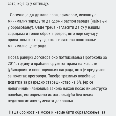
сата, које су у оптицају.
Логично је да држава прва, примером, испоштује
минималну зараду те да одржи распон зарада (најмањи
у образовању). Овде треба нагласити да су у нашим
зарадама и топли оброк и регрес, што није случај у
приватном сектору од кога се захтева поштовање
минималне цене рада.
Поред ранијих договора око потписивања Протокола за
2011. годину и враћање одузетог права на исплате
јубиларних и новогодишњих награда, што је предуслов
за почетак преговора. Такође тражимо повећање
додатка за разредно старешинство на 6%, јер се
нелогичним члановима закона њихов посао вишеструко
повећао, истовремено их остављајући без неких
педагошких инструмената деловања.
Наша бројност не може и несме бити образложење за