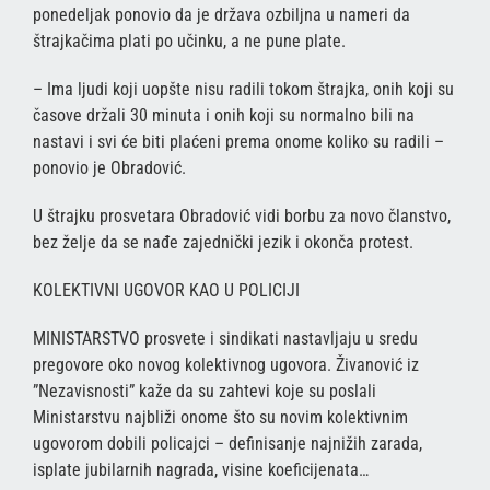
ponedeljak ponovio da je država ozbiljna u nameri da
štrajkačima plati po učinku, a ne pune plate.
– Ima ljudi koji uopšte nisu radili tokom štrajka, onih koji su
časove držali 30 minuta i onih koji su normalno bili na
nastavi i svi će biti plaćeni prema onome koliko su radili –
ponovio je Obradović.
U štrajku prosvetara Obradović vidi borbu za novo članstvo,
bez želje da se nađe zajednički jezik i okonča protest.
KOLEKTIVNI UGOVOR KAO U POLICIJI
MINISTARSTVO prosvete i sindikati nastavljaju u sredu
pregovore oko novog kolektivnog ugovora. Živanović iz
”Nezavisnosti” kaže da su zahtevi koje su poslali
Ministarstvu najbliži onome što su novim kolektivnim
ugovorom dobili policajci – definisanje najnižih zarada,
isplate jubilarnih nagrada, visine koeficijenata…