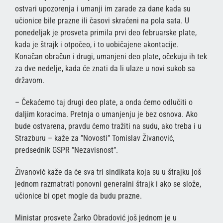
ostvari upozorenja i umanji im zarade za dane kada su
učionice bile prazne ili časovi skraćeni na pola sata. U
ponedeljak je prosveta primila prvi deo februarske plate,
kada je štrajk i otpočeo, i to uobičajene akontacije.
Konačan obračun i drugi, umanjeni deo plate, očekuju ih tek
za dve nedelje, kada će znati da li ulaze u novi sukob sa
državom.
– Čekaćemo taj drugi deo plate, a onda ćemo odlučiti o
daljim koracima. Pretnja o umanjenju je bez osnova. Ako
bude ostvarena, pravdu ćemo tražiti na sudu, ako treba i u
Strazburu – kaže za ”Novosti” Tomislav Živanović,
predsednik GSPR ”Nezavisnost”.
Živanović kaže da će sva tri sindikata koja su u štrajku još
jednom razmatrati ponovni generalni štrajk i ako se slože,
učionice bi opet mogle da budu prazne.
Ministar prosvete Žarko Obradović još jednom je u