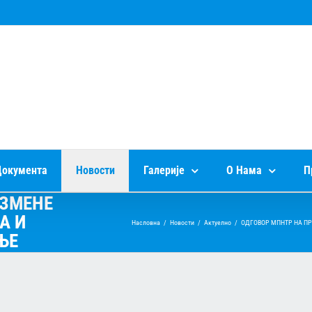
окумента
Новости
Галерије
О Нама
П
ИЗМЕНЕ
А И
Насловна
/
Новости
/
Актуелно
/
ОДГОВОР МПНТР НА П
ЊЕ