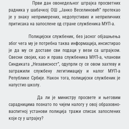
Први дан овонедељног штрајка просветних
радника у шабачкој ОШ ,,Јанко Веселиновић” протекао
је у знаку непримерених, недопустивих и неприличних
притисака на запослене од стране службеника МУП-а.
Полицијски службеник, без јасног објашњења
због чега му је потребна таква информација, инсистирао
је да му се доставе сви подаци у вези са штрајком.
Свесни својих, као и права службеника МУП-а, чланови
Синдиката ,,Независност”, одупрли су се овом захтеву и
затражили службену легитимацију и налог МУП-а
Републике Србије. Након тога, полицијски службеник је
напустио школу.
Да ли је министру просвете и његовим
сарадницима познато по чијем налогу у овој образовно-
васпитној установи полиција тражи списак запослених
који су у штрајку?