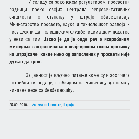
У складу са законском регулативом, просветни
радници преко својих централа репрезентативних
синдиката о ступању у штрајк обавештавају
Министарство просвете, науке и технолошког развоја и
нису дужни да полицијским службеницима дају податке
у вези са тим.
Јасно је да је овде реч о испробаним
методама застрашивања и својеврсном тихом притиску
на штрајкаче, какве нико од запослених у просвети није
дужан да трпи.
За јавност је кључно питање коме су и због чега
потребни ти подаци, с обзиром на чињеницу да немају
никакве везе са безбедношћу.
25.09. 2018.
|
Актуелно
,
Новости
,
Штрајк