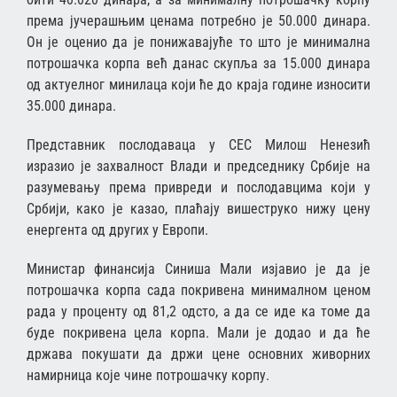
према јучерашњим ценама потребно је 50.000 динара.
Он је оценио да је понижавајуће то што је минимална
потрошачка корпа већ данас скупља за 15.000 динара
од актуелног минилаца који ће до краја године износити
35.000 динара.
Представник послодаваца у СЕС Милош Ненезић
изразио је захвалност Влади и председнику Србије на
разумевању према привреди и послодавцима који у
Србији, како је казао, плаћају вишеструко нижу цену
енергента од других у Европи.
Министар финансија Синиша Мали изјавио је да је
потрошачка корпа сада покривена минималном ценом
рада у проценту од 81,2 одсто, а да се иде ка томе да
буде покривена цела корпа. Мали је додао и да ће
држава покушати да држи цене основних живорних
намирница које чине потрошачку корпу.