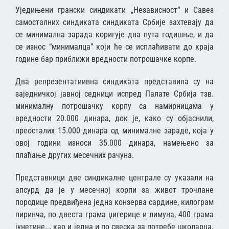
Уједињени грански синдикати „Независност“ и Савез
самосталних синдиката синдиката Србије захтевају да
се минимална зарада коригује два пута годишње, и да
се износ “минималца” који ће се исплаћивати до краја
године бар приближи вредности потрошачке корпе.
Два репрезентатиивна синдиката представила су на
заједничкој јавној седници испред Палате Србија тзв.
минималну потрошачку корпу са намирницама у
вредности 20.000 динара, док је, како су објаснили,
преосталих 15.000 динара од минималне зараде, која у
овој години износи 35.000 динара, намењено за
плаћање других месечних рачуна.
Представници две синдикалне централе су указали на
апсурд да је у месечној корпи за живот трочлане
породице предвиђена једна конзерва сардине, килограм
пиринча, по двеста грама џигерице и лимуна, 400 грама
јунетине…, као и једна и по свеска за потребе школарца.