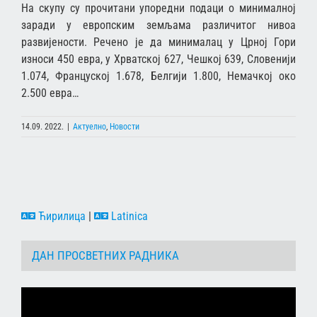
На скупу су прочитани упоредни подаци о минималној
заради у европским земљама различитог нивоа
развијености. Речено је да минималац у Црној Гори
износи 450 евра, у Хрватској 627, Чешкој 639, Словенији
1.074, Француској 1.678, Белгији 1.800, Немачкој око
2.500 евра…
14.09. 2022.
|
Актуелно
,
Новости
Ћирилица
|
Latinica
ДАН ПРОСВЕТНИХ РАДНИКА