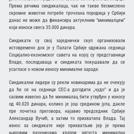
Према речима синдикалаца, чак ни такве бесмислено
скромне животне потребе трочлана породица у Србији
данас не може да финансира актуелним “минималцем”
који износи свега 35.000 динара.
Синдикати су свој заједнички скуп организовали
истовремено док је у Палати Србије одржана седница
Социјално-економског савета на којој су представници
Владе, послодаваца и синдиката покушавали да се
усагласе о новом износу минималне зараде.
Синдикални лидери су рекли новинарима да не очекују
да ће се на седници СЕС-а догодити „чудо“ и да је
сасвим извесно да ће минималац бити утврђен у износу
од 40.020 динара, колико је још средином јула, дакле
пре почетка преговора, најавио председник Србије
Александар Вучић, а затим то прихватила Влада. Тај
износ за синдикате није прихватљив јер је према
њиховим рачуницама крајем августа минимална