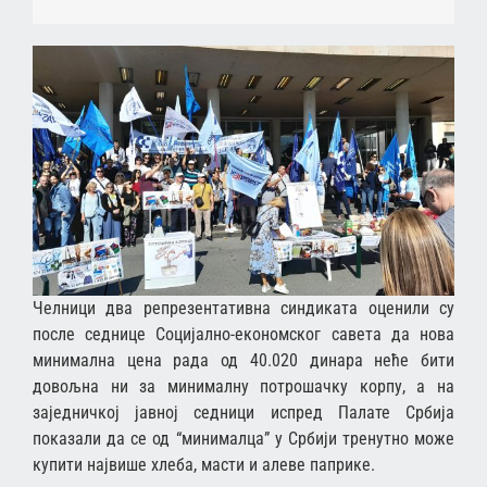
Челници два репрезентативна синдиката оценили су
после седнице Социјално-економског савета да нова
минимална цена рада од 40.020 динара неће бити
довољна ни за минималну потрошачку корпу, а на
заједничкој јавној седници испред Палате Србија
показали да се од “минималца” у Србији тренутно може
купити највише хлеба, масти и алеве паприке.