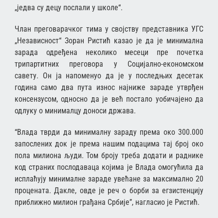
„једва су децу послали у школе“.
Члан преговарачког тима у својству представника УГС
„Независност“ Зоран Ристић казао је да је минимална
зарада одређена неколико месеци пре почетка
трипартитних преговора у Социјално-економском
савету. Он ја напоменуо да је у последњих десетак
година само два пута износ најниже зараде утврђен
консензусом, односно да је већ постало уобичајено да
одлуку о минималцу доноси држава.
“Влада тврди да минималну зараду према око 300.000
запослених док је према нашим подацима тај број око
пола милиона људи. Том броју треба додати и раднике
код страних послодаваца којима је Влада омогућила да
исплаћују минималне зараде увећане за максимално 20
процената. Дакле, овде је реч о борби за егзистенцију
приближно милион грађана Србије”, нагласио је Ристић.