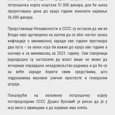
потрошачка корпа коштала 51.000 динара, док ће њена
пројектована цена до краја године износити најмање
56.000 динара.
Представници Независности и СССС су истакли да им из
Владе није одговорено на захтев да се због наглог скока
инфлације о минималној заради ове године преговара
два пута – за износ која би важио до краја ове године а
касније и за минималац за 2023. годину. Сви говорници
једнодушно су нагласили да власт више не може да
игнорише оправдано незадовољство радника и да ће се
за веће зараде борити свим средствима, што
подразумева масовне уличне простесте и генерални
штрајк.
Показујући на изложену потрошачку корпу
потпредседник СССС Душко Вуковић је рекао да је у
њој месо у мрвицама а да највише има хлеба.