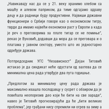
„Навикавају нас да се у 21. веку хранимо хлебом са
машћу и алевом паприком, да тиме одгајамо здраву
децу и да радници буду продуктивни. Највиши државни
функционери о Србији говоре као о економском тигру,
тврде да имамо највећи економски раст у Европи а када
је реч о преговорима за плате тигар се не помиње“,
рекао је Вуковић, додавши да мора да се преговара и о
платама у јавном сектору, уместо што их једностарно
одређује држава.
Потпредседник УГС “Независност” Дејан Титовић
истакао је да синдикат неће одустати од захтева да се
минимална цена рада утврђује два пута годишње.
„Предлогом за минималну цену рада држава је
максимално изашла послодавцу у сусрет с обзиром да је
повећала неопорезив део који ће бити на све зараде“,
навео је Титовић прогнозирајући да ће „бити великих
проблема“, јер грађани нису спремили ни огрев за зиму а