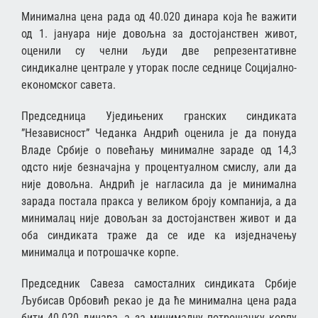
Минимална цена рада од 40.020 динара која ће важити
од 1. јануара није довољна за достојанствен живот,
оценили су челни људи две репрезентативне
синдикалне централе у уторак после седнице Социјално-
економског савета.
Председница Уједињених гранских синдиката
”Независност” Чеданка Андрић оценила је да понуда
Владе Србије о повећању минималне зараде од 14,3
одсто није безначајна у процентуалном смислу, али да
није довољна. Андрић је нагласила да је минимална
зарада постала пракса у великом броју компанија, а да
минималац није довољан за достојанствен живот и да
оба синдиката траже да се иде ка изједначењу
минималца и потрошачке корпе.
Председник Савеза самосталних синдиката Србије
Љубисав Орбовић рекао је да ће минимална цена рада
бити 40.020 динара, а за минималну потрошачку корпу