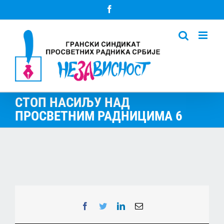
Skip
Facebook
to
content
СТОП НАСИЉУ НАД
ПРОСВЕТНИМ РАДНИЦИМА 6
Facebook
Twitter
LinkedIn
Email