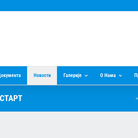
окумента
Новости
Галерије
О Нама
П
ЕСТАРТ
Н