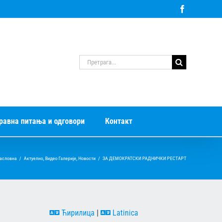
Facebook
Претрага
за:
равна питања и одговори
Контакт
асловна
/
Актуелно
,
Видео Галерије
,
Новости
/
ЗА ДЕМОКРАТСКИ РАДНИЧКИ РЕСТАРТ
Ћирилица
|
Latinica