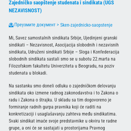
Zajedničko saopštenje studenata i sindikata (UGS
NEZAVISNOST)
Sken-zajednicko-saopstenje
Mi, Savez samostalnih sindikata Srbije, Ujedinjeni granski
sindikati – Nezavisnost, Asocijacija slobodnih i nezavisnih
sindikata, Udruženi sindikati Srbije – Sloga i Konfederacija
slobodnih sindikata sastali smo se u subotu 22.marta na
Filozofskom fakultetu Univerziteta u Beogradu, na poziv
studenata u blokadi.
Na sastanku smo doneli odluku o zajedničkom delovanju
sindikata oko izmene radnog zakonodavstva i to Zakona o
radu i Zakona o štrajku. U skladu sa tim dogovoreno je
formiranje radnih gurpa pravnika koji će raditi na
konkretizaciji i usaglašavanju zahteva među sindikatima.
Svaki sindikat imaće svoje predstavnike u okviru te radne
grupe, a oni će se sastajati u prostorijama Pravnog