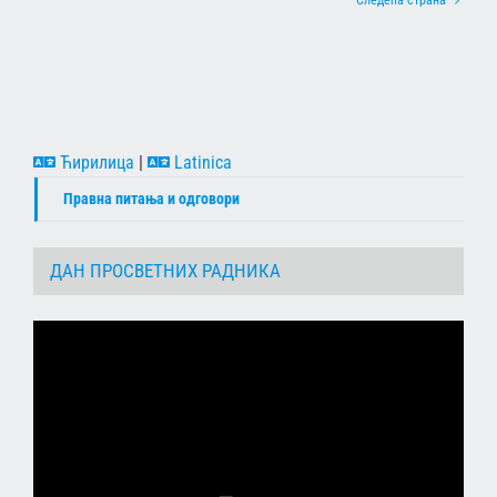
Следећа страна
Ћирилица
|
Latinica
Правна питања и одговори
ДАН ПРОСВЕТНИХ РАДНИКА