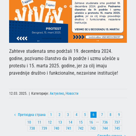
Zahteve studenata smo podržali 19. decembra 2024.
godine, pozivamo članstvo da ih podrže i uzmu učešće u
protestu i 15. marta 2025. godine, jer za cilj imaju
pravednije društvo i funkcionalne, nezavisne institucije!
12.03. 2025.
|
Категорије:
Актуелно
,
Новости
Претходна страна
1
2
3
4
5
6
7
8
9
10
11
12
13
14
15
16
···
736
737
738
739
740
741
742
743
744
745