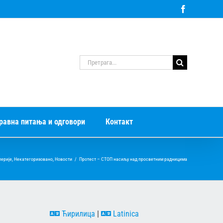
Facebook
Претрага
за:
равна питања и одговори
Контакт
лерије
,
Некатегоризовано
,
Новости
/
Протест – СТОП насиљу над просветним радницима
Ћирилица
|
Latinica