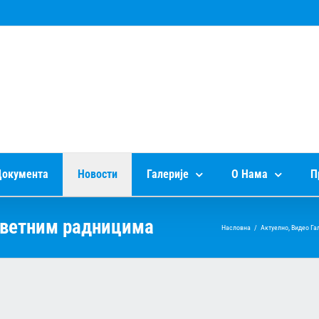
окумента
Новости
Галерије
О Нама
П
светним радницима
Насловна
/
Актуелно
,
Видео Га