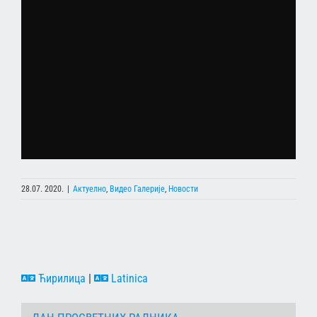
28.07. 2020.
|
Актуелно
,
Видео Галерије
,
Новости
Ћирилица
|
Latinica