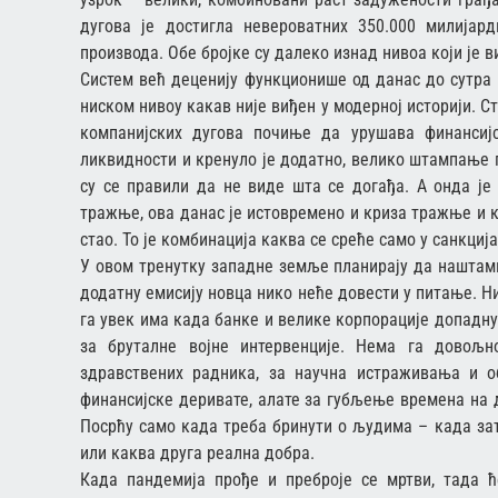
дугова је достигла невероватних 350.000 милијар
производа. Обе бројке су далеко изнад нивоа који је в
Систем већ деценију функционише од данас до сутра
ниском нивоу какав није виђен у модерној историји. 
компанијских дугова почиње да урушава финансиј
ликвидности и кренуло је додатно, велико штампање п
су се правили да не виде шта се догађа. А онда је
тражње, ова данас је истовремено и криза тражње и к
стао. То је комбинација каква се среће само у санкциј
У овом тренутку западне земље планирају да наштам
додатну емисију новца нико неће довести у питање. Н
га увек има када банке и велике корпорације допадн
за бруталне војне интервенције. Нема га довољн
здравствених радника, за научна истраживања и об
финансијске деривате, алате за губљење времена на
Посрћу само када треба бринути о људима – када зат
или каква друга реална добра.
Када пандемија прође и преброје се мртви, тада ћ