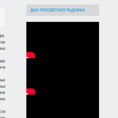
ДАН ПРОСВЕТНИХ РАДНИКА
dIn
Email
ре.
так
ања
ије
ити
ење
ења
иче
ћен
сти
них