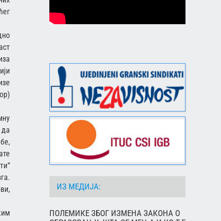
ћег
дно
аст
иза
ији
изе
ор)
мну
 да
бе,
ате
ти“
га.
ИЗ МЕДИЈА:
ви,
ПОЛЕМИКЕ ЗБОГ ИЗМЕНА ЗАКОНА О
ким