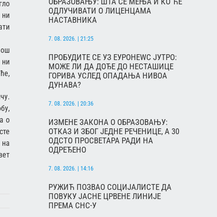
ОБРАЗОВАЊУ: ШТА СЕ МЕЊА И КО ЋЕ
гло
ОДЛУЧИВАТИ О ЛИЦЕНЦАМА
 ни
НАСТАВНИКА
ати
7. 08. 2026. | 21:25
још
ПРОБУДИТЕ СЕ УЗ ЕУРОНЕWС ЈУТРО:
 ни
МОЖЕ ЛИ ДА ДОЂЕ ДО НЕСТАШИЦЕ
ће,
ГОРИВА УСЛЕД ОПАДАЊА НИВОА
ДУНАВА?
чу.
7. 08. 2026. | 20:36
бу,
а о
ИЗМЕНЕ ЗАКОНА О ОБРАЗОВАЊУ:
ОТКАЗ И ЗБОГ ЈЕДНЕ РЕЧЕНИЦЕ, А 30
сте
ОДСТО ПРОСВЕТАРА РАДИ НА
 на
ОДРЕЂЕНО
вет
7. 08. 2026. | 14:16
РУЖИЋ ПОЗВАО СОЦИЈАЛИСТЕ ДА
ПОВУКУ ЈАСНЕ ЦРВЕНЕ ЛИНИЈЕ
ПРЕМА СНС-У