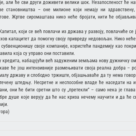
је, али ће сви други доживети велики шок. Незапосленост ће на
ве становништва – оне милионе који немају ни здравствену,
угове. Жртве сиромаштава нико неће бројати, нити ће објављив
.
апитал, који се већ повлачи из држава у развоју, повлачиће се 
ихов капацитет да помогну своју привреду недовољан. Нико неће
субвенционишу своје компаније, користећи пандемију као покри
авила која су управо они поставили.
у кредита, набацујући већ задуженим земљама нову дужничку ом
жаве ће још интензивније размењивати своја реална добра – ро
малу државу и слободно тржиште, објашњаваће да ту нема говор
стечену штедњу. Несретне и неспособне владе ће наседати на и
ни, они ће бити сретни што су „претекли“ – само нека је глава
бре душе које верују да ће нас криза нечему научити и да ће с
ији.
тора)