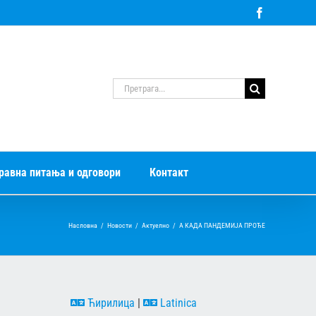
Facebook
Претрага
за:
равна питања и одговори
Контакт
Насловна
/
Новости
/
Актуелно
/
А КАДА ПАНДЕМИЈА ПРОЂЕ
Ћирилица
|
Latinica