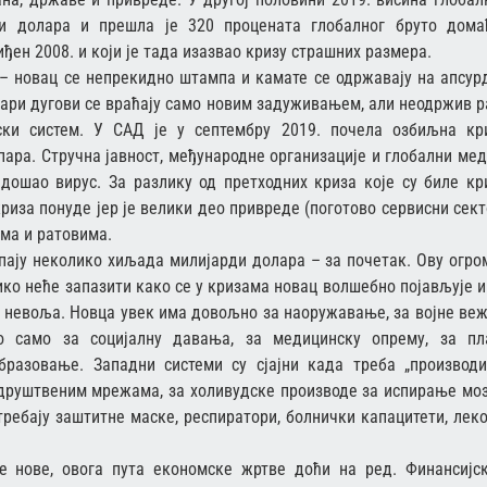
ди долара и прешла је 320 процената глобалног бруто дома
иђен 2008. и који је тада изазвао кризу страшних размера.
 – новац се непрекидно штампа и камате се одржавају на апсур
Стари дугови се враћају само новим задуживањем, али неодржив р
ски систем. У САД је у септембру 2019. почела озбиљна кр
ара. Стручна јавност, међународне организације и глобални мед
 дошао вирус. За разлику од претходних криза које су биле кр
риза понуде јер је велики део привреде (поготово сервисни сект
ама и ратовима.
пају неколико хиљада милијарди долара – за почетак. Ову огро
ико неће запазити како се у кризама новац волшебно појављује и
у невоља. Новца увек има довољно за наоружавање, за војне веж
о само за социјалну давања, за медицинску опрему, за пл
разовање. Западни системи су сјајни када треба „производи
 друштвеним мрежама, за холивудске производе за испирање моз
ребају заштитне маске, респиратори, болнички капацитети, леко
е нове, овога пута економске жртве доћи на ред. Финансијс