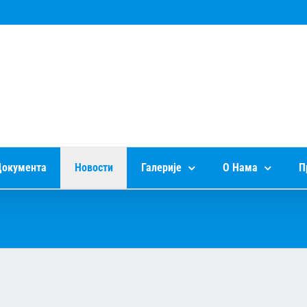
окумента
Новости
Галерије
О Нама
П