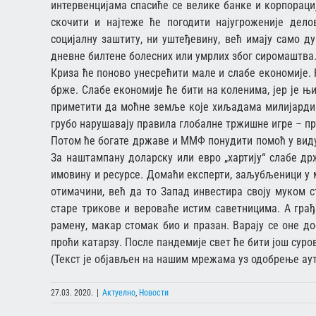
интервенцијама спасиће се велике банке и корпораци
скочити и најтеже ће погодити најугроженије дело
социјалну заштиту, ни уштеђевину, већ имају само д
дневне билтене болесних или умрлих због сиромаштва
Криза ће поново унесрећити мале и слабе економије. К
брже. Слабе економије ће бити на коленима, јер је њ
приметити да моћне земље које хиљадама милијарди 
грубо нарушавају правила глобалне тржишне игре – пр
Потом ће богате државе и ММФ понудити помоћ у вид
За наштампану доларску или евро „хартију“ слабе др
имовину и ресурсе. Домаћи експерти, заљубљеници у 
отимачини, већ да то Запад инвестира своју муком 
старе трикове и вероваће истим саветницима. А грађа
рамену, макар стомак био и празан. Варају се оне до
проћи катарзу. После пандемије свет ће бити још суров
(Текст је објављен на нашим мрежама уз одобрење ау
27.03. 2020.
|
Актуелно
,
Новости