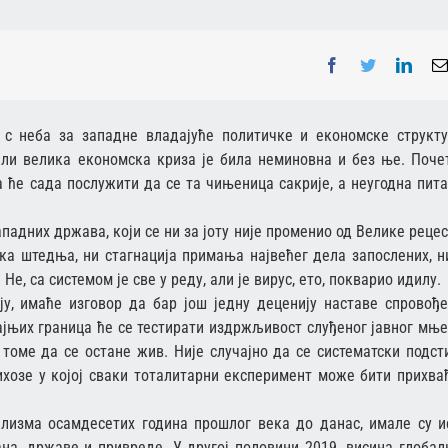
Facebook
Twitter
Linke
 с неба за западне владајуће политичке и економске структу
ли велика економска криза је била неминовна и без ње. Поче
а ће сада послужити да се та чињеница сакрије, а неугодна пит
падних држава, који се ни за јоту није променио од Велике рецес
ска штедња, ни стагнација примања највећег дела запослених, н
е, са системом је све у реду, али је вирус, ето, покварио идилу.
ју, имаће изговор да бар још једну деценију наставе спровођ
ајњих граница ће се тестирати издржљивост слуђеног јавног мњ
 томе да се остане жив. Није случајно да се систематски подст
сихозе у којој сваки тоталитарни експеримент може бити прихва
лизма осамдесетих година прошлог века до данас, имале су и
на, државе и привреде. У другој половини 2019. висина глобал