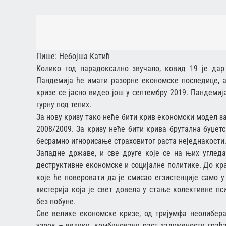
Пише: Небојша Катић
Колико год парадоксално звучало, ковид 19 је дар
Пандемија ће имати разорне економске последице, а
кризе се јасно видео још у септембру 2019. Пандемиј
гурну под тепих.
За нову кризу тако неће бити крив економски модел за
2008/2009. За кризу неће бити крива брутална буџет
бесрамно игнорисање страховитог раста неједнакости. Н
Западне државе, и све друге које се на њих угледа
деструктивне економске и социјалне политике. До кр
које ће поверовати да је смисао егзистенције само у
хистерија која је свет довела у стање колективне п
без побуне.
Све велике економске кризе, од тријумфа неолибера
узрок – велики, комбиновани раст задужености грађа