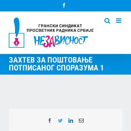
Skip
Facebook
to
content
ЗАХТЕВ ЗА ПОШТОВАЊЕ
ПОТПИСАНОГ СПОРАЗУМА 1
Facebook
Twitter
LinkedIn
Email