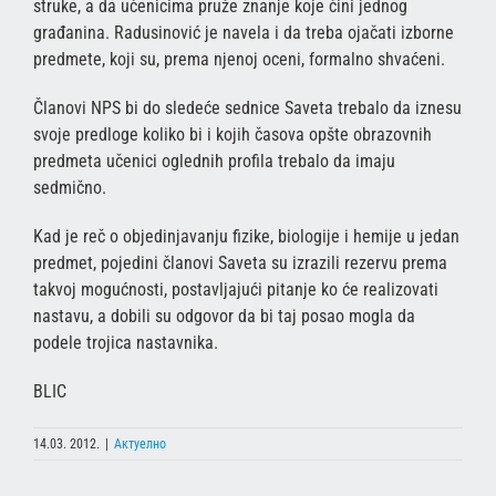
struke, a da učenicima pruže znanje koje čini jednog
građanina. Radusinović je navela i da treba ojačati izborne
predmete, koji su, prema njenoj oceni, formalno shvaćeni.
Članovi NPS bi do sledeće sednice Saveta trebalo da iznesu
svoje predloge koliko bi i kojih časova opšte obrazovnih
predmeta učenici oglednih profila trebalo da imaju
sedmično.
Kad je reč o objedinjavanju fizike, biologije i hemije u jedan
predmet, pojedini članovi Saveta su izrazili rezervu prema
takvoj mogućnosti, postavljajući pitanje ko će realizovati
nastavu, a dobili su odgovor da bi taj posao mogla da
podele trojica nastavnika.
BLIC
14.03. 2012.
|
Актуелно