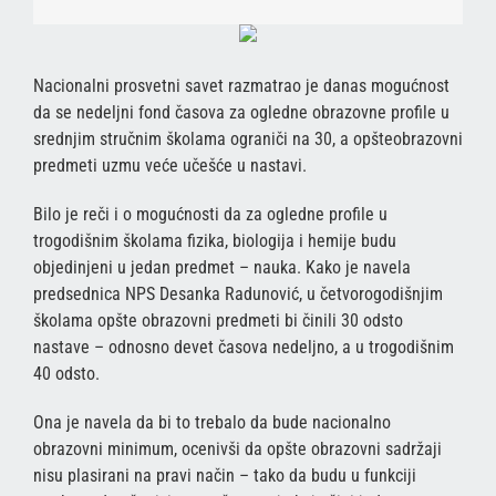
Nacionalni prosvetni savet razmatrao je danas mogućnost
da se nedeljni fond časova za ogledne obrazovne profile u
srednjim stručnim školama ograniči na 30, a opšteobrazovni
predmeti uzmu veće učešće u nastavi.
Bilo je reči i o mogućnosti da za ogledne profile u
trogodišnim školama fizika, biologija i hemije budu
objedinjeni u jedan predmet – nauka. Kako je navela
predsednica NPS Desanka Radunović, u četvorogodišnjim
školama opšte obrazovni predmeti bi činili 30 odsto
nastave – odnosno devet časova nedeljno, a u trogodišnim
40 odsto.
Ona je navela da bi to trebalo da bude nacionalno
obrazovni minimum, ocenivši da opšte obrazovni sadržaji
nisu plasirani na pravi način – tako da budu u funkciji