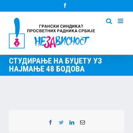
Skip
Facebook
to
content
СТУДИРАЊЕ НА БУЏЕТУ УЗ
НАЈМАЊЕ 48 БОДОВА
Facebook
Twitter
LinkedIn
Email