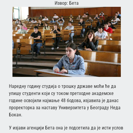
Извор: Бета
Наредну годину студија о трошку државе моћи ће да
упишу студенти који су током претходне академске
године освојили најмање 48 бодова, изјавила је данас
проректорка за наставу Универзитета у Београду Неда
Бокан.
У изјави агенцији Бета она је подсетила да је исти услов