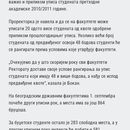
важио и приликом уписа студената претходне
академске 2010/2011 године.
Проректорка је навела и да се на факултете може
уписати 20 одсто висе студената од квоте одобрене
приликом прошлогодишњег уписа. Уколико већи број
студената од предвиђеног освоји 48 бодова студенти ће
се рангирати према условима које утврђују факултети.
„Очекујемо да у што скоријем року сви факултети
Ректорату доставе своје услове рангирања за упис
студената који имају 48 и више бодова, а нађу се испод
предвиђене квоте“, казала је Бокан.
На београдским државним факултетима 1. септембра
почеће други уписни рок, а места има за још 864
бруцоша.
За буџетске студенте остало је 283 слободна места, а у
другом уписном року индексе ће добити и 581