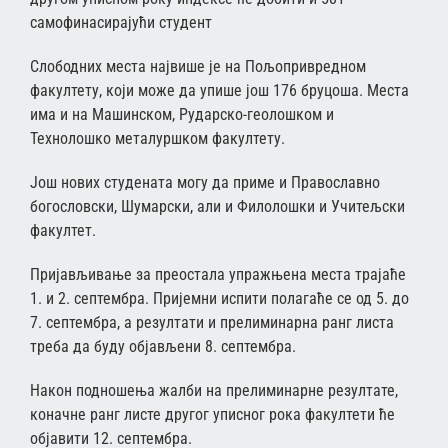
самофинасирајући студент
Слободних места највише је на Пољопривредном
факултету, који може да упише још 176 бруцоша. Места
има и на Машинском, Рударско-геолошком и
Технолошко металуршком факултету.
Још нових студената могу да приме и Православно
богословски, Шумарски, али и Филолошки и Учитељски
факултет.
Пријављивање за преостала упражњена места трајаће
1. и 2. септембра. Пријемни испити полагаће се од 5. до
7. септембра, а резултати и прелиминарна ранг листа
треба да буду објављени 8. септембра.
Након подношења жалби на прелиминарне резултате,
коначне ранг листе другог уписног рока факултети ће
објавити 12. септембра.