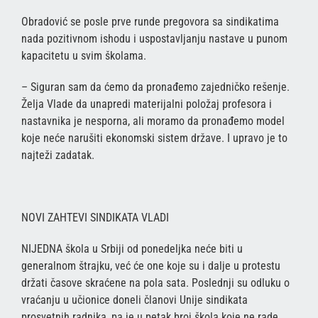
Obradović se posle prve runde pregovora sa sindikatima
nada pozitivnom ishodu i uspostavljanju nastave u punom
kapacitetu u svim školama.
– Siguran sam da ćemo da pronađemo zajedničko rešenje.
Želja Vlade da unapredi materijalni položaj profesora i
nastavnika je nesporna, ali moramo da pronađemo model
koje neće narušiti ekonomski sistem države. I upravo je to
najteži zadatak.
NOVI ZAHTEVI SINDIKATA VLADI
NIJEDNA škola u Srbiji od ponedeljka neće biti u
generalnom štrajku, već će one koje su i dalje u protestu
držati časove skraćene na pola sata. Poslednji su odluku o
vraćanju u učionice doneli članovi Unije sindikata
prosvetnih radnika, pa je u petak broj škola koje ne rade