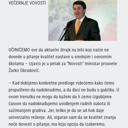
VEČERNJE VOVOSTI
UČINIĆEMO sve da aktuelni štrajk na bilo koji način ne
dovede u pitanje kvalitet nastave u srednjim i osnovnim
školama – izjavio je u petak za ”Novosti” ministar prosvete
Žarko Obradović.
– Kad dobijemo konkretne predloge videćemo kako ćemo
propušteno da nadoknadimo, a da đaci ne budu u gubitku. U
ovom trenutku ne mogu da kažem da li ćemo izgubljene
časove da nadoknađujemo uvođenjem radnih subota ili
sažimanjem gradiva. Jer, teško je da se ad hok daje
univerzalno rešenje. Ali, siguran sam da se kvalitet znanja
neće dovesti u pitanje, ma koju opciju da izaberemo.