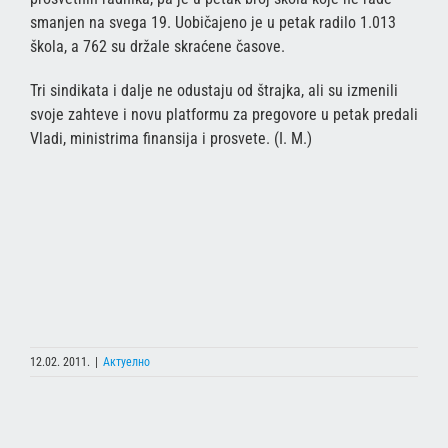
smanjen na svega 19. Uobičajeno je u petak radilo 1.013
škola, a 762 su držale skraćene časove.
Tri sindikata i dalje ne odustaju od štrajka, ali su izmenili
svoje zahteve i novu platformu za pregovore u petak predali
Vladi, ministrima finansija i prosvete. (I. M.)
12.02. 2011.
|
Актуелно