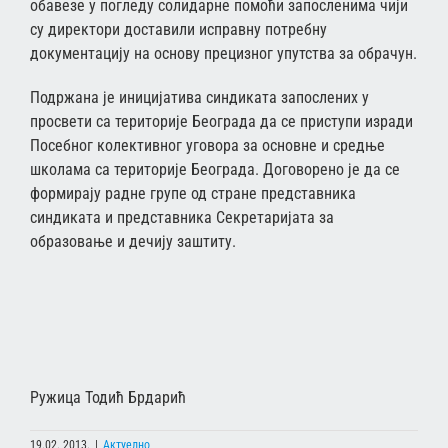
обавезе у погледу солидарне помоћи запосленима чији
су директори доставили исправну потребну
документацију на основу прецизног упутства за обрачун.
Подржана је иницијатива синдиката запослених у
просвети са територије Београда да се приступи изради
Посебног колективног уговора за основне и средње
школама са територије Београда. Договорено је да се
формирају радне групе од стране представника
синдиката и представника Секретаријата за
образовање и дечију заштиту.
Ружица Тодић Брдарић
19.02. 2013.
|
Актуелно