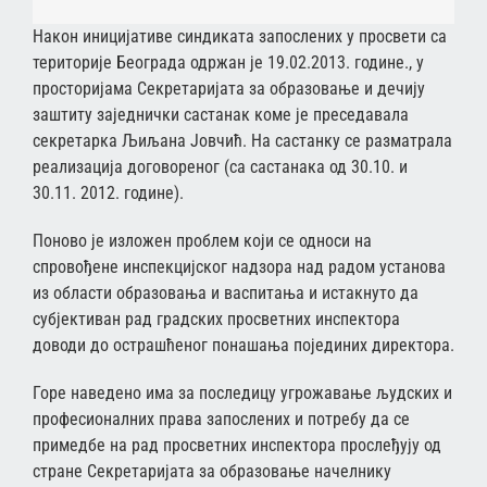
Након иницијативе синдиката запослених у просвети са
територије Београда одржан је 19.02.2013. године., у
просторијама Секретаријата за образовање и дечију
заштиту заједнички састанак коме је преседавала
секретарка Љиљана Јовчић. На састанку се разматрала
реализација договореног (са састанака од 30.10. и
30.11. 2012. године).
Поново је изложен проблем који се односи на
спровођене инспекцијског надзора над радом установа
из области образовања и васпитања и истакнуто да
субјективан рад градских просветних инспектора
доводи до острашћеног понашања појединих директора.
Горе наведено има за последицу угрожавање људских и
професионалних права запослених и потребу да се
примедбе на рад просветних инспектора прослеђују од
стране Секретаријата за образовање начелнику