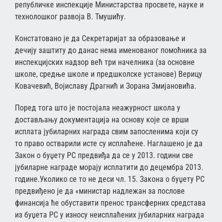
републичке инспекције Министарства просвете, науке и
технолошког развоја В. Тмушићу.
Констатовано је да Секретаријат за образовање и
дечију заштиту до данас нема именованог помоћника за
инспекцијских надзор већ три начелника (за основне
школе, средње школе и предшколске установе) Верицу
Ковачевић, Војиславу Драгнић и Зорана Змијановића.
Поред тога што је постојала неажурност школа у
достављању документација на основу које се врши
исплата јубиларних награда свим запосленима који су
то право остварили исте су исплаћене. Наглашено је да
Закон о буџету РС предвиђа да се у 2013. години све
јубиларне награде морају исплатити до децембра 2013.
године.Уколико се то не деси чл. 15. Закона о буџету РС
предвиђено је да «министар надлежан за послове
финансија ће обуставити пренос трансферних средстава
из буџета РС у износу неисплаћених јубиларних награда