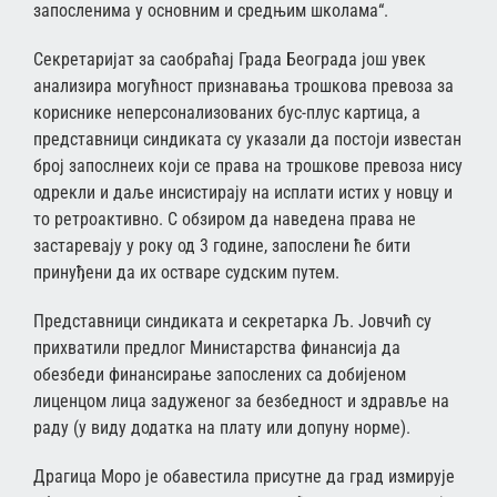
запосленима у основним и средњим школама“.
Секретаријат за саобраћај Града Београда још увек
анализира могућност признавања трошкова превоза за
кориснике неперсонализованих бус-плус картица, а
представници синдиката су указали да постоји известан
број запослнеих који се права на трошкове превоза нису
одрекли и даље инсистирају на исплати истих у новцу и
то ретроактивно. С обзиром да наведена права не
застаревају у року од 3 године, запослени ће бити
принуђени да их остваре судским путем.
Представници синдиката и секретарка Љ. Јовчић су
прихватили предлог Министарства финансија да
обезбеди финансирање запослених са добијеном
лиценцом лица задуженог за безбедност и здравље на
раду (у виду додатка на плату или допуну норме).
Драгица Моро је обавестила присутне да град измирује