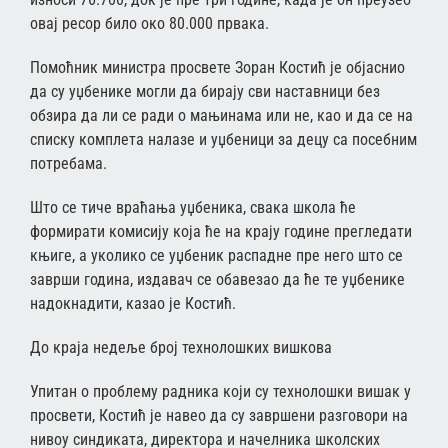
овај ресор било око 80.000 првака.
Помоћник министра просвете Зоран Костић је објаснио
да су уџбенике могли да бирају сви наставници без
обзира да ли се ради о мањинама или не, као и да се на
списку комплета налазе и уџбеници за децу са посебним
потребама.
Што се тиче враћања уџбеника, свака школа ће
формирати комисију која ће на крају године прегледати
књиге, а уколико се уџбеник распадне пре него што се
заврши година, издавач се обавезао да ће те уџбенике
надокнадити, казао је Костић.
До краја недеље број технолошких вишкова
Упитан о проблему радника који су технолошки вишак у
просвети, Костић је навео да су завршени разговори на
нивоу синдиката, директора и начелника школских