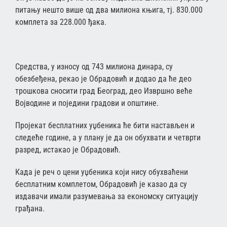
питању нешто више од два милиона књига, тј. 830.000
комплета за 228.000 ђака.
Средства, у износу од 743 милиона динара, су
обезбеђена, рекао је Обрадовић и додао да ће део
трошкова сносити град Београд, део Извршно веће
Војводине и поједини градови и општине.
Пројекат бесплатних уџбеника ће бити настављен и
следеће године, а у плану је да он обухвати и четврти
разред, истакао је Обрадовић.
Када је реч о цени уџбеника који нису обухваћени
бесплатним комплетом, Обрадовић је казао да су
издавачи имали разумевања за економску ситуацију
грађана.