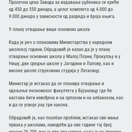
Просечна цена Завода за издавање уџбеника се креће
од 450 до 550 динара, а целог комплета од 4.000 до
9.000 динара у зависности од разреда и броја књига.
У плану отварање више основних школа
Када је реч о плановима Министарства у наредном
школској години, Обрадовић је казао да је у плану
отварање основних школа у Малој Плани, Прокупљу и у
Нишу, две средње школе у Јагодини и Лапову, као и
високе школе струковних студија у Лесковцу.
Министар је истакао да се планира отварање и
одељење економског факултета у Бујановцу где ће
настава бити извођена и на српском и на албанском, као
и да се усвоје још три закона.
Обрадовић је, као посебан проблем, истакао све мање
првака у школама, наводећи да ове године тај број
износи 76.700, док је пре три године, када је он преузео