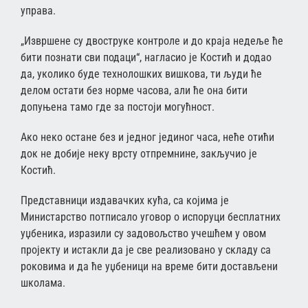
управа.
„Извршене су двоструке контроле и до краја недеље ће
бити познати сви подаци“, нагласио је Костић и додао
да, уколико буде технолошких вишкова, ти људи ће
делом остати без норме часова, али ће она бити
допуњена тамо где за постоји могућност.
Ако неко остане без и једног јединог часа, неће отићи
док не добије неку врсту отпремнине, закључио је
Костић.
Представници издавачких кућа, са којима је
Министарство потписало уговор о испоруци бесплатних
уџбеника, изразили су задовољство учешћем у овом
пројекту и истакли да је све реализовано у складу са
роковима и да ће уџбеници на време бити достављени
школама.