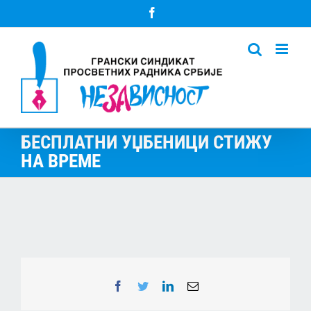
Skip
Facebook
to
content
БЕСПЛАТНИ УЏБЕНИЦИ СТИЖУ
НА ВРЕМЕ
Facebook
Twitter
LinkedIn
Email