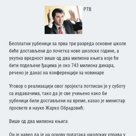
РТВ
Бесплатни уџбеници за прва три разреда основне школе
биће достављени до почетка нове школске године, а
укупна вредност више од два милиона књига које ће
бити подељене ђацима је око 743 милиона динара,
речено је данас на конференцији за новинаре
Уговор о реализацији овог пројекта потписан је у суботу
са издавачима, тако да је све учињено како би
уџбеници били достављени на време, казао је министар
просвете и науке Жарко Обрадовић.
Више од два милиона књига
Он је навео да је на основу података школских управа у