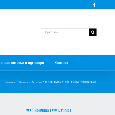
Facebook
Претрага
за:
равна питања и одговори
Контакт
Насловна
/
Новости
/
Актуелно
/
BEZ DOGOVORA VLADE I PROSVETNIH SINDIKATA
Ћирилица
|
Latinica