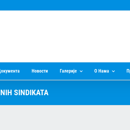
окумента
Новости
Галерије
О Нама
П
NIH SINDIKATA