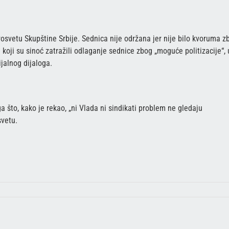
osvetu Skupštine Srbije. Sednica nije održana jer nije bilo kvoruma z
e koji su sinoć zatražili odlaganje sednice zbog „moguće politizacije“, 
jalnog dijaloga.
 što, kako je rekao, „ni Vlada ni sindikati problem ne gledaju
svetu.