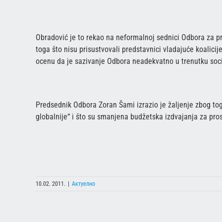
Obradović je to rekao na neformalnoj sednici Odbora za pr
toga što nisu prisustvovali predstavnici vladajuće koalicij
ocenu da je sazivanje Odbora neadekvatno u trenutku soci
Predsednik Odbora Zoran Šami izrazio je žaljenje zbog toga
globalnije“ i što su smanjena budžetska izdvajanja za pro
10.02. 2011.
|
Актуелно