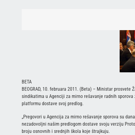
BETA
BEOGRAD, 10. februara 2011. (Beta) – Ministar prosvete Ž
sindikatima u Agenciji za mirno rešavanje radnih sporova za
platformu dostave svoj predlog.
„Pregovori u Agencija za mirno rešavanje sporova su danas
nezadovoljni našim predlogom dostave svoju verziju Protok
broju osnovnih i srednjih škola koje štrajkuju.