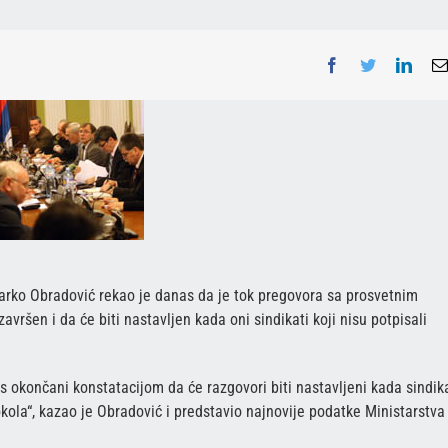
Facebook
Twitter
Linke
arko Obradović rekao je danas da je tok pregovora sa prosvetnim
vršen i da će biti nastavljen kada oni sindikati koji nisu potpisali
 okončani konstatacijom da će razgovori biti nastavljeni kada sindika
ola“, kazao je Obradović i predstavio najnovije podatke Ministarstva