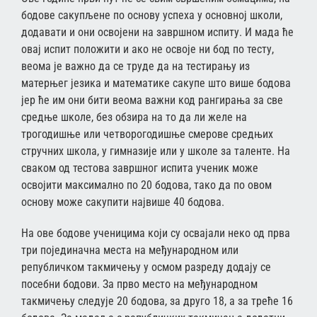
бодове сакупљене по основу успеха у основној школи,
додавати и они освојени на завршном испиту. И мада ће
овај испит положити и ако не освоје ни бод по тесту,
веома је важно да се труде да на тестирању из
матерњег језика и математике сакупе што више бодова
јер ће им они бити веома важни код рангирања за све
средње школе, без обзира на то да ли желе на
трогодишње или четворогодишње смерове средњих
стручних школа, у гимназије или у школе за таленте. На
сваком од тестова завршног испита ученик може
освојити максимално по 20 бодова, тако да по овом
основу може сакупити највише 40 бодова.
На ове бодове ученицима који су освајали неко од прва
три појединачна места на међународном или
републичком такмичењу у осмом разреду додају се
посебни бодови. За прво место на међународном
такмичењу следује 20 бодова, за друго 18, а за треће 16