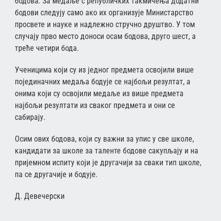
бодова. За медаље с републичких такмичења додатни
бодови следују само ако их организује Министарство
просвете и науке и надлежно стручно друштво. У том
случају прво место доноси осам бодова, друго шест, а
треће четири бода.
Ученицима који су из једног предмета освојили више
појединачних медаља бодује се најбољи резултат, а
онима који су освојили медаље из више предмета
најбољи резултати из сваког предмета и они се
сабирају.
Осим ових бодова, који су важни за упис у све школе,
кандидати за школе за таленте бодове сакупљају и на
пријемном испиту који је другачији за сваки тип школе,
па се другачије и бодује.
Д. Девечерски