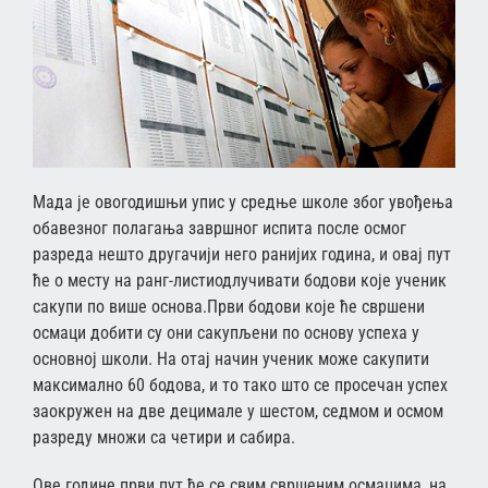
Мада је овогодишњи упис у средње школе због увођења
обавезног полагања завршног испита после осмог
разреда нешто другачији него ранијих година, и овај пут
ће о месту на ранг-листиодлучивати бодови које ученик
сакупи по више основа.Први бодови које ће свршени
осмаци добити су они сакупљени по основу успеха у
основној школи. На отај начин ученик може сакупити
максимално 60 бодова, и то тако што се просечан успех
заокружен на две децимале у шестом, седмом и осмом
разреду множи са четири и сабира.
Ове године први пут ће се свим свршеним осмацима, на