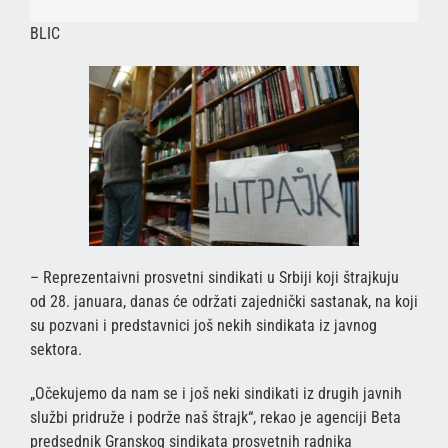
BLIC
– Reprezentaivni prosvetni sindikati u Srbiji koji štrajkuju
od 28. januara, danas će održati zajednički sastanak, na koji
su pozvani i predstavnici još nekih sindikata iz javnog
sektora.
„Očekujemo da nam se i još neki sindikati iz drugih javnih
službi pridruže i podrže naš štrajk“, rekao je agenciji Beta
predsednik Granskog sindikata prosvetnih radnika