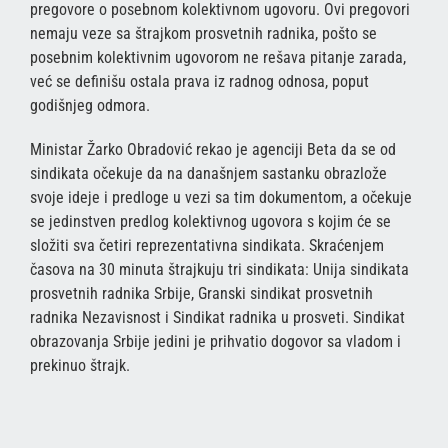
pregovore o posebnom kolektivnom ugovoru. Ovi pregovori
nemaju veze sa štrajkom prosvetnih radnika, pošto se
posebnim kolektivnim ugovorom ne rešava pitanje zarada,
već se definišu ostala prava iz radnog odnosa, poput
godišnjeg odmora.
Ministar Žarko Obradović rekao je agenciji Beta da se od
sindikata očekuje da na današnjem sastanku obrazlože
svoje ideje i predloge u vezi sa tim dokumentom, a očekuje
se jedinstven predlog kolektivnog ugovora s kojim će se
složiti sva četiri reprezentativna sindikata. Skraćenjem
časova na 30 minuta štrajkuju tri sindikata: Unija sindikata
prosvetnih radnika Srbije, Granski sindikat prosvetnih
radnika Nezavisnost i Sindikat radnika u prosveti. Sindikat
obrazovanja Srbije jedini je prihvatio dogovor sa vladom i
prekinuo štrajk.