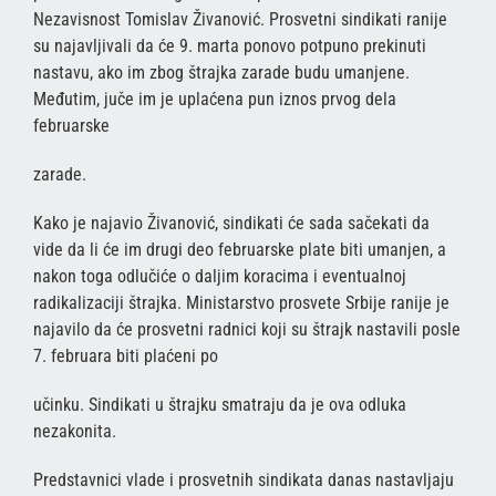
Nezavisnost Tomislav Živanović. Prosvetni sindikati ranije
su najavljivali da će 9. marta ponovo potpuno prekinuti
nastavu, ako im zbog štrajka zarade budu umanjene.
Međutim, juče im je uplaćena pun iznos prvog dela
februarske
zarade.
Kako je najavio Živanović, sindikati će sada sačekati da
vide da li će im drugi deo februarske plate biti umanjen, a
nakon toga odlučiće o daljim koracima i eventualnoj
radikalizaciji štrajka. Ministarstvo prosvete Srbije ranije je
najavilo da će prosvetni radnici koji su štrajk nastavili posle
7. februara biti plaćeni po
učinku. Sindikati u štrajku smatraju da je ova odluka
nezakonita.
Predstavnici vlade i prosvetnih sindikata danas nastavljaju