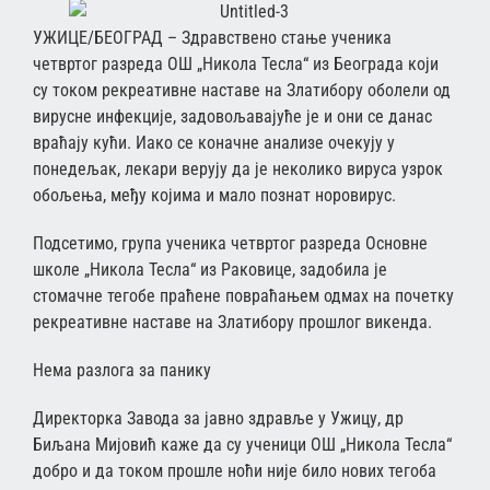
УЖИЦЕ/БЕОГРАД – Здравствено стање ученика
четвртог разреда ОШ „Никола Тесла“ из Београда који
су током рекреативне наставе на Златибору оболели од
вирусне инфекције, задовољавајуће је и они се данас
враћају кући. Иако се коначне анализе очекују у
понедељак, лекари верују да је неколико вируса узрок
обољења, међу којима и мало познат норовирус.
Подсетимо, група ученика четвртог разреда Основне
школе „Никола Тесла“ из Раковице, задобила је
стомачне тегобе праћене повраћањем одмах на почетку
рекреативне наставе на Златибору прошлог викенда.
Нема разлога за панику
Директорка Завода за јавно здравље у Ужицу, др
Биљана Мијовић каже да су ученици ОШ „Никола Тесла“
добро и да током прошле ноћи није било нових тегоба