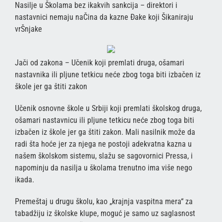
Nasilje u Školama bez ikakvih sankcija – direktori i
nastavnici nemaju naČina da kazne Đake koji Šikaniraju
vrŠnjake
Jači od zakona – Učenik koji premlati druga, ošamari
nastavnika ili pljune tetkicu neće zbog toga biti izbačen iz
škole jer ga štiti zakon
Učenik osnovne škole u Srbiji koji premlati školskog druga,
ošamari nastavnicu ili pljune tetkicu neće zbog toga biti
izbačen iz škole jer ga štiti zakon. Mali nasilnik može da
radi šta hoće jer za njega ne postoji adekvatna kazna u
našem školskom sistemu, slažu se sagovornici Pressa, i
napominju da nasilja u školama trenutno ima više nego
ikada.
Premeštaj u drugu školu, kao „krajnja vaspitna mera“ za
tabadžiju iz školske klupe, moguć je samo uz saglasnost