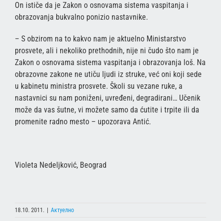
On ističe da je Zakon o osnovama sistema vaspitanja i
obrazovanja bukvalno ponizio nastavnike.
– S obzirom na to kakvo nam je aktuelno Ministarstvo
prosvete, ali i nekoliko prethodnih, nije ni čudo što nam je
Zakon o osnovama sistema vaspitanja i obrazovanja loš. Na
obrazovne zakone ne utiču ljudi iz struke, već oni koji sede
u kabinetu ministra prosvete. Školi su vezane ruke, a
nastavnici su nam poniženi, uvređeni, degradirani… Učenik
može da vas šutne, vi možete samo da ćutite i trpite ili da
promenite radno mesto – upozorava Antić.
Violeta Nedeljković, Beograd
18.10. 2011.
|
Актуелно