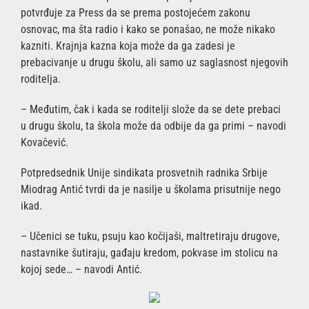
potvrđuje za Press da se prema postojećem zakonu
osnovac, ma šta radio i kako se ponašao, ne može nikako
kazniti. Krajnja kazna koja može da ga zadesi je
prebacivanje u drugu školu, ali samo uz saglasnost njegovih
roditelja.
– Međutim, čak i kada se roditelji slože da se dete prebaci
u drugu školu, ta škola može da odbije da ga primi – navodi
Kovačević.
Potpredsednik Unije sindikata prosvetnih radnika Srbije
Miodrag Antić tvrdi da je nasilje u školama prisutnije nego
ikad.
– Učenici se tuku, psuju kao kočijaši, maltretiraju drugove,
nastavnike šutiraju, gađaju kredom, pokvase im stolicu na
kojoj sede… – navodi Antić.