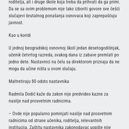
roditelja, ali i druge škole koja treba da prihvati da ga primi.
Da se sa ovim problemom nije lako izboriti govore sve češći
slučajevi brutalnog ponašanja osnovaca koji zaprepašćuju
javnost.
Kao u koridi
U jednoj beogradskoj osnovnoj školi jedan desetogodišnjak,
učenik četvrtog razreda, svakog dana iz zabave premlati po
jedno dete. Nastavnici na čelu sa direktorom priznaju da ne
mogu da učine ništa u ovom slučaju.
Maltretiraju 80 odsto nastavnika
Radmila Dodić kaže da zakon nije predvideo kazne za
nasilje nad prosvetnim radnicima.
– Ovde nije popularno pominjati nasilje nad prosvetnim
radnicima od strane učenika, roditelja, relevantnih
institucija. Zaštitu nastavnika zakonodavac uopšte nije