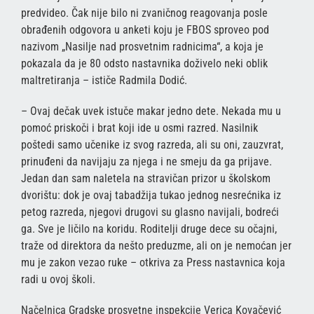
predvideo. Čak nije bilo ni zvaničnog reagovanja posle
obrađenih odgovora u anketi koju je FBOS sproveo pod
nazivom „Nasilje nad prosvetnim radnicima“, a koja je
pokazala da je 80 odsto nastavnika doživelo neki oblik
maltretiranja – ističe Radmila Dodić.
– Ovaj dečak uvek istuče makar jedno dete. Nekada mu u
pomoć priskoči i brat koji ide u osmi razred. Nasilnik
poštedi samo učenike iz svog razreda, ali su oni, zauzvrat,
prinuđeni da navijaju za njega i ne smeju da ga prijave.
Jedan dan sam naletela na stravičan prizor u školskom
dvorištu: dok je ovaj tabadžija tukao jednog nesrećnika iz
petog razreda, njegovi drugovi su glasno navijali, bodreći
ga. Sve je ličilo na koridu. Roditelji druge dece su očajni,
traže od direktora da nešto preduzme, ali on je nemoćan jer
mu je zakon vezao ruke – otkriva za Press nastavnica koja
radi u ovoj školi.
Načelnica Gradske prosvetne inspekcije Verica Kovačević