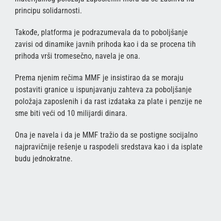
principu solidarnosti.
Takođe, platforma je podrazumevala da to poboljšanje
zavisi od dinamike javnih prihoda kao i da se procena tih
prihoda vrši tromesečno, navela je ona.
Prema njenim rečima MMF je insistirao da se moraju
postaviti granice u ispunjavanju zahteva za poboljšanje
položaja zaposlenih i da rast izdataka za plate i penzije ne
sme biti veći od 10 milijardi dinara.
Ona je navela i da je MMF tražio da se postigne socijalno
najpravičnije rešenje u raspodeli sredstava kao i da isplate
budu jednokratne.