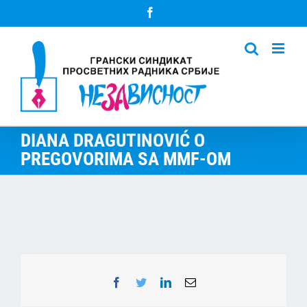
Skip
Facebook
to
content
DIANA DRAGUTINOVIĆ O
PREGOVORIMA SA MMF-OM
Facebook
Twitter
LinkedIn
Email