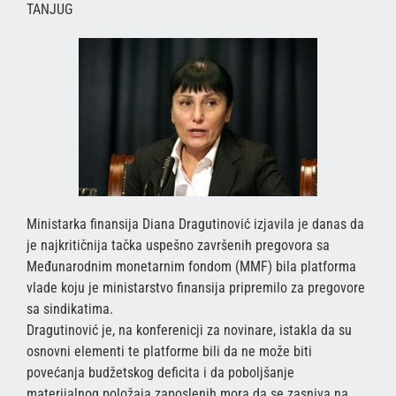
TANJUG
Ministarka finansija Diana Dragutinović izjavila je danas da
je najkritičnija tačka uspešno završenih pregovora sa
Međunarodnim monetarnim fondom (MMF) bila platforma
vlade koju je ministarstvo finansija pripremilo za pregovore
sa sindikatima.
Dragutinović je, na konferenicji za novinare, istakla da su
osnovni elementi te platforme bili da ne može biti
povećanja budžetskog deficita i da poboljšanje
materijalnog položaja zaposlenih mora da se zasniva na