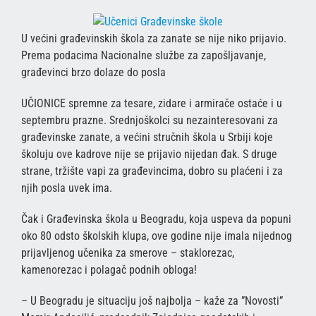
U većini građevinskih škola za zanate se nije niko prijavio.
Prema podacima Nacionalne službe za zapošljavanje,
građevinci brzo dolaze do posla
UČIONICE spremne za tesare, zidare i armirače ostaće i u
septembru prazne. Srednjoškolci su nezainteresovani za
građevinske zanate, a većini stručnih škola u Srbiji koje
školuju ove kadrove nije se prijavio nijedan đak. S druge
strane, tržište vapi za građevincima, dobro su plaćeni i za
njih posla uvek ima.
Čak i Građevinska škola u Beogradu, koja uspeva da popuni
oko 80 odsto školskih klupa, ove godine nije imala nijednog
prijavljenog učenika za smerove – staklorezac,
kamenorezac i polagač podnih obloga!
– U Beogradu je situaciju još najbolja – kaže za ”Novosti”