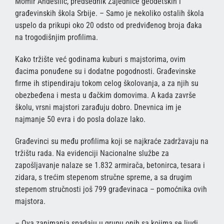
Momir Andesilić, predsednik Zajednice geodetskih i
građevinskih škola Srbije. – Samo je nekoliko ostalih škola
uspelo da prikupi oko 20 odsto od predviđenog broja đaka
na trogodišnjim profilima.
Kako tržište već godinama kuburi s majstorima, ovim
đacima ponuđene su i dodatne pogodnosti. Građevinske
firme ih stipendiraju tokom celog školovanja, a za njih su
obezbeđena i mesta u đačkim domovima. A kada završe
školu, vrsni majstori zarađuju dobro. Dnevnica im je
najmanje 50 evra i do posla dolaze lako.
Građevinci su među profilima koji se najkraće zadržavaju na
tržištu rada. Na evidenciji Nacionalne službe za
zapošljavanje nalaze se 1.832 armirača, betonirca, tesara i
zidara, s trećim stepenom stručne spreme, a sa drugim
stepenom stručnosti još 799 građevinaca – pomoćnika ovih
majstora.
– Ova zanimanja spadaju u grupu onih sa kojima se ljudi