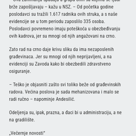
brže zapošljavaju – kažu u NSZ. – Od početka godine
poslodavci su tražili 1.617 radnika ovih struka, a s naše
evidencije se u tom periodu zaposlilo 335 osoba.
Poslodavci povremeno imaju poteškoća u obezbeđivanju
ovih kadrova, jer su mnogi od njih angažovani na crno.
Zato rad na crno daje krivu sliku da ima nezaposlenih
građevinaca. Jer su mnogi od njih neprijavljeni, a na
evidenciji su Zavoda kako bi obezbedili zdravstveno
osiguranje.
– Teško je objasniti zašto svi toliko beže od građevinskih
radova. Većina poslova je sada mehanizovana i malo se
radi ručno – napominje Andesilić.
Odeljenja su, ipak, prazna, a đaci bi u administraciju, a ne
na gradilište.
„Večernje novosti“