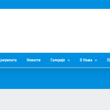
окумента
Новости
Галерије
О Нама
П