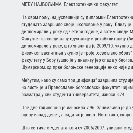
МЕЂУ НАЈБОЉИМА: Електротехнички факултет
На овом пољу, најјуспешнији су дипломци Електротехни
студената завршило своје школовање у року. Близу је и
дипломирали у року од четири године, а затим следи 
Факултет за специјалну едукацију и рехабилитацију (б
дипломирало у року, што значи да је 2009/10. укупно 
физичког васпитања укупно је троје „осветлало образ“
факултету у Бору (ушао је у анализу јер спада у беогр
Шумарском, од прве болоњске генерације нико није ди
Међутим, иако су само три „дифовца“ завршила студије
на листи је и Православни богословски факултет чијим
разматрају сви студенти Универзитета, износи 8,74.
Пре две године она је износила 7,96. Занимљиво је да
оцену изнад девет, а сада их је шест. Исто тако, скоро
Што се тиче студената који су 2006/2007. уписали сту