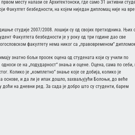
 првом месту налази се Архитектонски, где само 31 активни студ
тоји Факултет безбедности, на којем ниједан дипломац није на вр
дишње студије 2007/2008. лошији су од својих претходника. Њих 
удент Факултета безбедности је у року од три године дао све
богословском факултету нема никог са „правовременом“ дипломо
имају знатно бољи просек оцена од студената који су учили по
 односи се на „подударност“ знања и оцене. Оцена, сама по себи, 
ог. Колико је „комплетно“ знање које се добија, колико је
а основе, и да ли је ипак дошло, захваљујући Болоњи, до веће
 доћи на дневни ред. За сада је добро што су студенти, барем