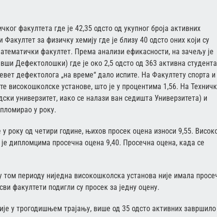
чког факултета где је 42,35 одсто од укупног броја активних
 Факултет за физичку хемију где је близу 40 одсто оних који су
Математички факултет. Према анализи ефикасности, на зачељу је
ивши Дефектолошки) где је око 2,5 одсто од 363 активна студента
девет дефектолога „на време“ дало испите. На Факултету спорта и
 те високошколске установе, што је у процентима 1,56. На Технич
адски универзитет, иако се налази ван седишта Универзитета) и
пломирао у року.
 у року од четири године, њихов просек оцена износи 9,55. Висок
 је дипломцима просечна оцена 9,40. Просечна оцена, када се
 у том периоду ниједна високошколска установа није имала просе
 сви факултети подигли су просек за једну оцену.
дије у трогодишњем трајању, више од 35 одсто активних завршило 