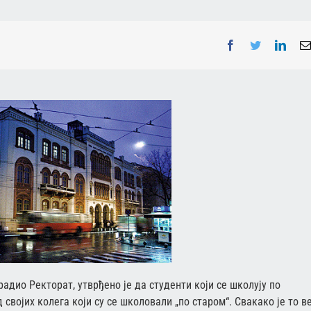
Facebook
Twitter
Linke
адио Ректорат, утврђено је да студенти који се школују по
својих колега који су се школовали „по старом“. Свакако је то в