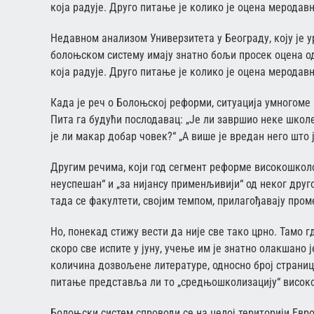
која радује. Друго питање је колико је оцена мерода
Недавном анализом Универзитета у Београду, коју је ур
болоњском систему имају знатно бољи просек оцена од 
која радује. Друго питање је колико је оцена мерода
Када је реч о Болоњској реформи, ситуација умногоме 
Пита га будући послодавац: „Је ли завршио неке школе?“
је ли макар добар човек?“ „А више је вредан него што 
Другим речима, који год сегмент реформе високошколс
неуспешан“ и „за нијансу применљивији“ од неког друг
тада се факултети, својим темпом, прилагођавају пром
Но, понекад стижу вести да није све тако црно. Тамо г
скоро све испите у јуну, учење им је знатно олакшано 
количина дозвољене литературе, односно број страница
питање представља ли то „средњошколизацију“ високо
Болоњски систем спроводи се на целој територији Евро