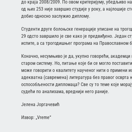
до краја 2008/2009. По овом критеријуму, убедљиво на
од њих 253 није завршио студије у року, а најлошије с
добио односно заслужио диплому.
Студенти друге болоњске генерације уписане на трого
29 одсто завршило је све како је предвиђено. Један ст
испите, а са трогодишњег програма на Православном 
Коначно, несумњиво је да, укупно говорећи, академци 
старом систему. Но, питање које би се могло поставити
може говорити о квалитету наученог нити о примени ист
адекватна (савремена) литература без правог осврта н
оспособљености дипломаца? Све су то теме које морају
судећи по анализама, вреднији него раније.
Јелена Јоргачевић
Извор: „Vreme“