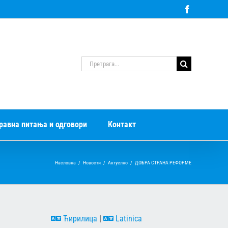
Facebook
Претрага
за:
равна питања и одговори
Контакт
Насловна
/
Новости
/
Актуелно
/
ДОБРА СТРАНА РЕФОРМЕ
Ћирилица
|
Latinica