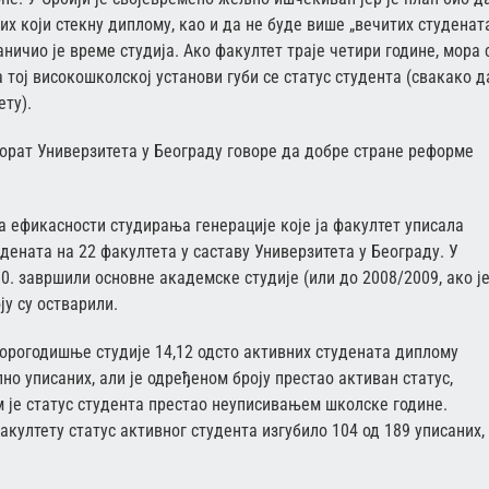
них који стекну диплому, као и да не буде више „вечитих студената
ничио је време студија. Ако факултет траје четири године, мора 
 тој високошколској установи губи се статус студента (свакако д
ету).
торат Универзитета у Београду говоре да добре стране реформе
 ефикасности студирања генерације које ја факултет уписала
удената на 22 факултета у саставу Универзитета у Београду. У
0. завршили основне академске студије (или до 2008/2009, ако је
у су остварили.
творогодишње студије 14,12 одсто активних студената диплому
пно уписаних, али је одређеном броју престао активан статус,
им је статус студента престао неуписивањем школске године.
акултету статус активног студента изгубило 104 од 189 уписаних,