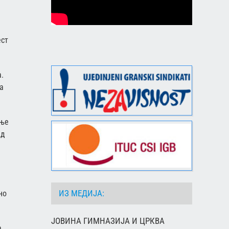
ест
.
Па
ање
Од
ИЗ МЕДИЈА:
но
ЈОВИНА ГИМНАЗИЈА И ЦРКВА
а