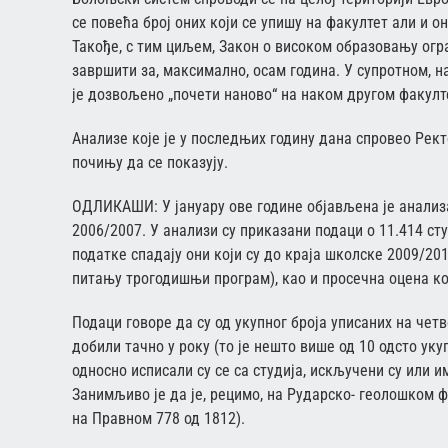
се повећа број оних који се упишу на факултет али и о
Такође, с тим циљем, Закон о високом образовању огра
завршити за, максимално, осам година. У супротном, на
је дозвољено „почети наново“ на наком другом факулт
Анализе које је у последњих годину дана спровео Рек
почињу да се показују.
ОДЛИКАШИ: У јануару ове године објављена је анализа
2006/2007. У анализи су приказани подаци о 11.414 ст
податке спадају они који су до краја школске 2009/201
питању трогодишњи програм), као и просечна оцена кој
Подаци говоре да су од укупног броја уписаних на че
добили тачно у року (то је нешто више од 10 одсто уку
односно исписали су се са студија, искључени су или 
Занимљиво је да је, рецимо, на Рударско- геолошком ф
на Правном 778 од 1812).