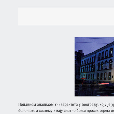
Недавном анализом Универзитета у Београду, коју је ур
болоњском систему имају знатно бољи просек оцена од 