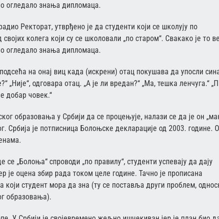
вно огледало знања дипломаца.
адио Ректорат, утврђено је да студенти који се школују по
својих колега који су се школовали „по старом“. Свакако је то в
вно огледало знања дипломаца.
подсећа на онај виц када (искрени) отац покушава да упосли сина
 „Није“, одговара отац. „А је ли вредан?“ „Ма, тешка ленчуга.“ „
је добар човек.“
ког образовања у Србији да се процењује, налази се да је он „м
ог. Србија је потписница Болоњске декларације од 2003. године. 
енама.
де се „Болоња“ спроводи „по правилу“, студенти успевају да дају
јер је оцена збир рада током целе године. Тачно је прописана
 који студент мора да зна (ту се поставља други проблем, однос
г образовања).
пе. У Србији је својевремено жељно ишчекиван јер је план био д