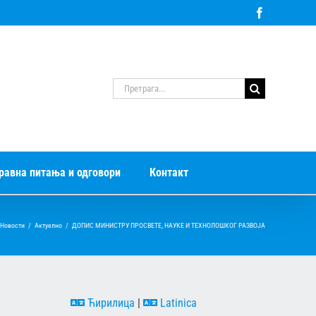
Facebook
Претрага
за:
равна питања и одговори
Контакт
Новости
/
Актуелно
/
ДОПИС МИНИСТРУ ПРОСВЕТЕ, НАУКЕ И ТЕХНОЛОШКОГ РАЗВОЈА
Ћирилица
|
Latinica