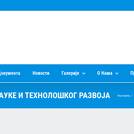
окумента
Новости
Галерије
О Нама
П
АУКЕ И ТЕХНОЛОШКОГ РАЗВОЈА
Насловна
/