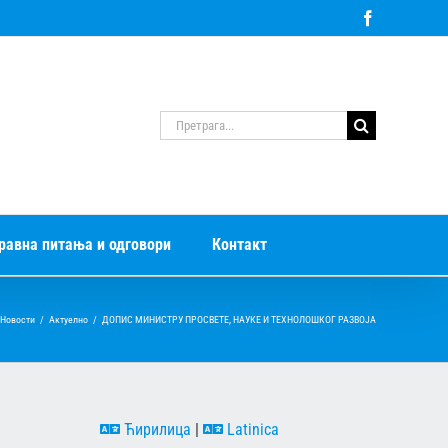
Facebook
Претрага
за:
равна питања и одговори
Контакт
Новости
/
Актуелно
/
ДОПИС МИНИСТРУ ПРОСВЕТЕ, НАУКЕ И ТЕХНОЛОШКОГ РАЗВОЈА
Ћирилица
|
Latinica