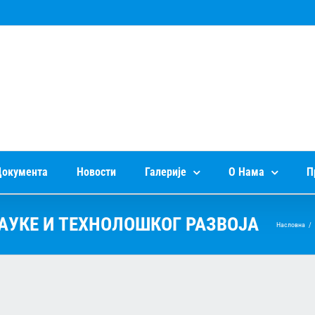
окумента
Новости
Галерије
О Нама
П
АУКЕ И ТЕХНОЛОШКОГ РАЗВОЈА
Насловна
/