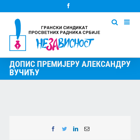
Skip
Facebook
to
content
ДОПИС ПРЕМИЈЕРУ АЛЕКСАНДРУ
ВУЧИЋУ
Facebook
Twitter
LinkedIn
Email