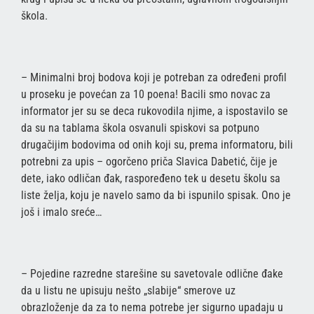
škola.
– Minimalni broj bodova koji je potreban za određeni profil
u proseku je povećan za 10 poena! Bacili smo novac za
informator jer su se deca rukovodila njime, a ispostavilo se
da su na tablama škola osvanuli spiskovi sa potpuno
drugačijim bodovima od onih koji su, prema informatoru, bili
potrebni za upis – ogorčeno priča Slavica Dabetić, čije je
dete, iako odličan đak, raspoređeno tek u desetu školu sa
liste želja, koju je navelo samo da bi ispunilo spisak. Ono je
još i imalo sreće…
– Pojedine razredne starešine su savetovale odlične đake
da u listu ne upisuju nešto „slabije“ smerove uz
obrazloženje da za to nema potrebe jer sigurno upadaju u