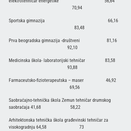
elektrotehničar energetike 56,64
70,94
Sportska gimnazija 66,16
83,48
Prva beogradska gimnazija -društveni 81,16
92,10
Medicinska škola- laboratorijski tehničar 83,58
93,88
Farmaceutsko-fizioterapeutska – maser 46,92
69,56
Saobraćajno-tehnička škola Zemun tehničar drumskog
saobraćaja 41,68 58,22
Arhitektonska tehnička škola građevinski tehničar za
visokogradnju 64,58 73