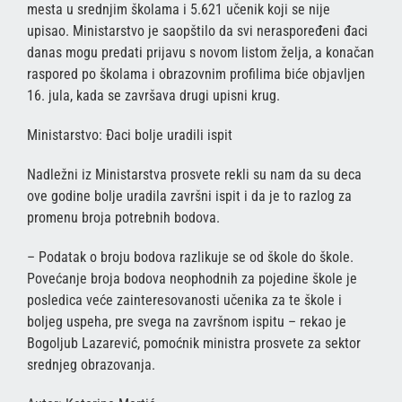
mesta u srednjim školama i 5.621 učenik koji se nije
upisao. Ministarstvo je saopštilo da svi neraspoređeni đaci
danas mogu predati prijavu s novom listom želja, a konačan
raspored po školama i obrazovnim profilima biće objavljen
16. jula, kada se završava drugi upisni krug.
Ministarstvo: Đaci bolje uradili ispit
Nadležni iz Ministarstva prosvete rekli su nam da su deca
ove godine bolje uradila završni ispit i da je to razlog za
promenu broja potrebnih bodova.
– Podatak o broju bodova razlikuje se od škole do škole.
Povećanje broja bodova neophodnih za pojedine škole je
posledica veće zainteresovanosti učenika za te škole i
boljeg uspeha, pre svega na završnom ispitu – rekao je
Bogoljub Lazarević, pomoćnik ministra prosvete za sektor
srednjeg obrazovanja.