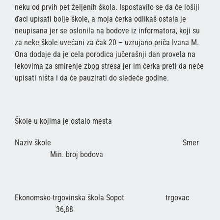
neku od prvih pet željenih škola. Ispostavilo se da će lošiji
đaci upisati bolje škole, a moja ćerka odlikaš ostala je
neupisana jer se oslonila na bodove iz informatora, koji su
za neke škole uvećani za čak 20 – uzrujano priča Ivana M.
Ona dodaje da je cela porodica jučerašnji dan provela na
lekovima za smirenje zbog stresa jer im ćerka preti da neće
upisati ništa i da će pauzirati do sledeće godine.
Škole u kojima je ostalo mesta
Naziv škole Smer
Min. broj bodova
Ekonomsko-trgovinska škola Sopot trgovac
36,88