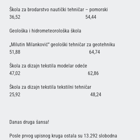
Škola za brodarstvo nautički tehničar – pomorski
36,52 54,44
Geološka i hidrometeorološka škola
„Milutin Milanković“ geološki tehničar za geotehniku
51,88 64,74
Škola za dizajn tekstila modelar odeće
47,02 62,86
Škola za dizajn tekstila tekstilni tehničar
25,92 48,24
Danas druga šansa!
Posle prvog upisnog kruga ostala su 13.292 slobodna