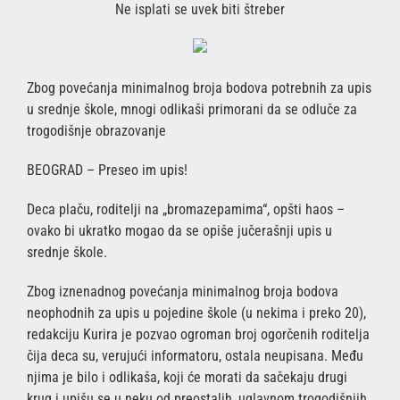
Ne isplati se uvek biti štreber
Zbog povećanja minimalnog broja bodova potrebnih za upis
u srednje škole, mnogi odlikaši primorani da se odluče za
trogodišnje obrazovanje
BEOGRAD – Preseo im upis!
Deca plaču, roditelji na „bromazepamima“, opšti haos –
ovako bi ukratko mogao da se opiše jučerašnji upis u
srednje škole.
Zbog iznenadnog povećanja minimalnog broja bodova
neophodnih za upis u pojedine škole (u nekima i preko 20),
redakciju Kurira je pozvao ogroman broj ogorčenih roditelja
čija deca su, verujući informatoru, ostala neupisana. Među
njima je bilo i odlikaša, koji će morati da sačekaju drugi
krug i upišu se u neku od preostalih, uglavnom trogodišnjih