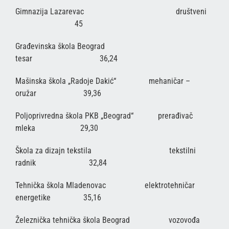
Gimnazija Lazarevac društveni
45
Građevinska škola Beograd
tesar 36,24
Mašinska škola „Radoje Dakić“ mehaničar –
oružar 39,36
Poljoprivredna škola PKB „Beograd“ prerađivač
mleka 29,30
Škola za dizajn tekstila tekstilni
radnik 32,84
Tehnička škola Mladenovac elektrotehničar
energetike 35,16
Železnička tehnička škola Beograd vozovođa