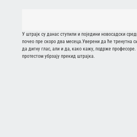
У штрајк су данас ступили и поједини новосадски сре
почео пре скоро два месеца.Уверени да ће тренутна си
да дигну глас, али и да, како кажу, подрже професоре
протестом убрзају прекид штрајка.