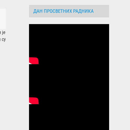
ДАН ПРОСВЕТНИХ РАДНИКА
dIn
Email
 је
 су