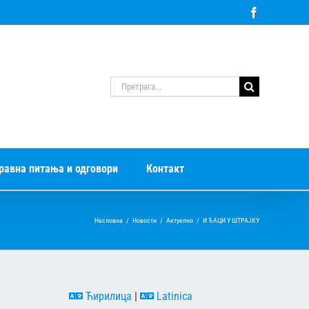
Facebook
Претрага
за:
равна питања и одговори
Контакт
Насловна
/
Новости
/
Актуелно
/
И ЂАЦИ У ШТРАЈКУ
Ћирилица
|
Latinica