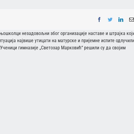
Facebook
Twitter
Linke
дњошколци незадовољни због организације наставе и штрајка који
туација највише утицати на матурске и пријемне испите одлучили
. Ученици гимназије „Светозар Марковић“ решили су да својим