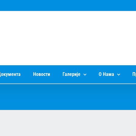
окумента
Новости
Галерије
О Нама
П