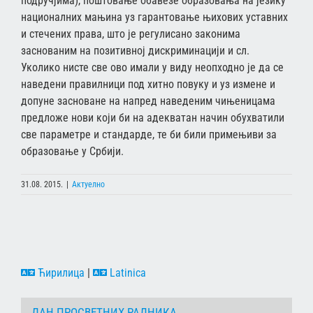
подручјима), поштовање обавезе образовања на језику
националних мањина уз гарантовање њихових уставних
и стечених права, што је регулисано законима
заснованим на позитивној дискриминацији и сл.
Уколико нисте све ово имали у виду неопходно је да се
наведени правилници под хитно повуку и уз измене и
допуне засноване на напред наведеним чињеницама
предложе нови који би на адекватан начин обухватили
све параметре и стандарде, те би били примењиви за
образовање у Србији.
31.08. 2015.
|
Актуелно
Ћирилица
|
Latinica
ДАН ПРОСВЕТНИХ РАДНИКА