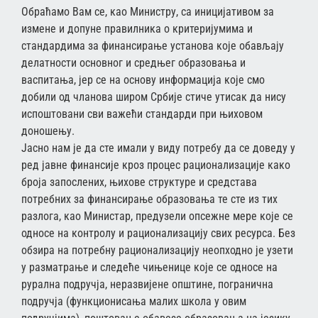
Обраћамо Вам се, као Министру, са иницијативом за
измене и допуне правилника о критеријумима и
стандардима за финансирање установа које обављају
делатности основног и средњег образовања и
васпитања, јер се на основу информација које смо
добили од чланова широм Србије стиче утисак да нису
испоштовани сви важећи стандарди при њиховом
доношењу.
Јасно нам је да сте имали у виду потребу да се доведу у
ред јавне финансије кроз процес рационализације како
броја запослених, њихове структуре и средстава
потребних за финансирање образовања те сте из тих
разлога, као Министар, предузели опсежне мере које се
односе на контролу и рационализацију свих ресурса. Без
обзира на потребну рационализацију неопходно је узети
у разматрање и следеће чињенице које се односе на
рурална подручја, неразвијене општине, погранична
подручја (функционисања малих школа у овим