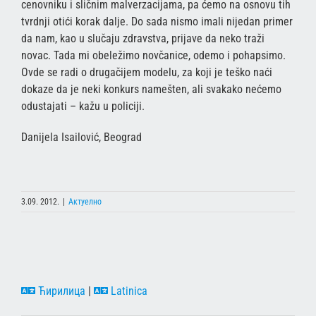
cenovniku i sličnim malverzacijama, pa ćemo na osnovu tih
tvrdnji otići korak dalje. Do sada nismo imali nijedan primer
da nam, kao u slučaju zdravstva, prijave da neko traži
novac. Tada mi obeležimo novčanice, odemo i pohapsimo.
Ovde se radi o drugačijem modelu, za koji je teško naći
dokaze da je neki konkurs namešten, ali svakako nećemo
odustajati – kažu u policiji.
Danijela Isailović, Beograd
3.09. 2012.
|
Актуелно
Ћирилица
|
Latinica