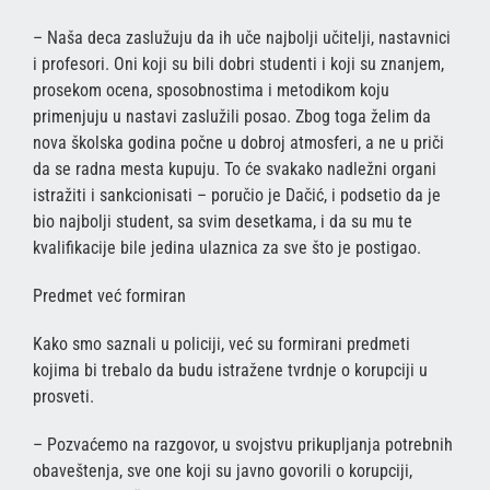
– Naša deca zaslužuju da ih uče najbolji učitelji, nastavnici
i profesori. Oni koji su bili dobri studenti i koji su znanjem,
prosekom ocena, sposobnostima i metodikom koju
primenjuju u nastavi zaslužili posao. Zbog toga želim da
nova školska godina počne u dobroj atmosferi, a ne u priči
da se radna mesta kupuju. To će svakako nadležni organi
istražiti i sankcionisati – poručio je Dačić, i podsetio da je
bio najbolji student, sa svim desetkama, i da su mu te
kvalifikacije bile jedina ulaznica za sve što je postigao.
Predmet već formiran
Kako smo saznali u policiji, već su formirani predmeti
kojima bi trebalo da budu istražene tvrdnje o korupciji u
prosveti.
– Pozvaćemo na razgovor, u svojstvu prikupljanja potrebnih
obaveštenja, sve one koji su javno govorili o korupciji,