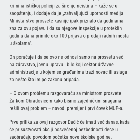
kriminalističkoj policiji za širenje neistina – kaže se u
saopštenju, i dodaje da je „zahvaljujući upornosti medija
Ministarstvo prosvete kasnije ipak priznalo da godinama
zna za ovu pojavu i da su njegove inspekcije u proteklih
godinu dana primile oko 100 prijava o prodaji radnih mesta
u školama“.
On poručuje i da se ovo ne odnosi samo na prosvetu već i
na zdravstvo, javnu upravu i bilo koji sektor državne
administracije u kojem se građanima traži novac ili usluga
za nešto što im po zakonu pripada.
– O ovom problemu razgovaraću sa ministrom prosvete
Žarkom Obradovićem kako bismo zajedničkim snagama
rešili ovaj problem – navodi premijer i prvi čovek MUP-a.
Prvu priliku za ovaj razgovor Dačić će imati već danas, kada
će prisustvovati akciji posvećenoj bezbednosti dece u
saobraćaju povodom početka nove školske godine.