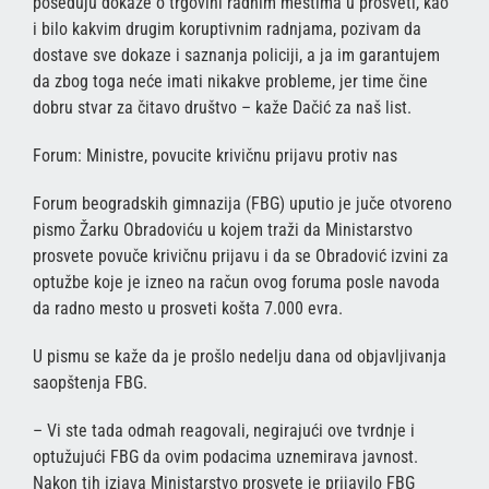
poseduju dokaze o trgovini radnim mestima u prosveti, kao
i bilo kakvim drugim koruptivnim radnjama, pozivam da
dostave sve dokaze i saznanja policiji, a ja im garantujem
da zbog toga neće imati nikakve probleme, jer time čine
dobru stvar za čitavo društvo – kaže Dačić za naš list.
Forum: Ministre, povucite krivičnu prijavu protiv nas
Forum beogradskih gimnazija (FBG) uputio je juče otvoreno
pismo Žarku Obradoviću u kojem traži da Ministarstvo
prosvete povuče krivičnu prijavu i da se Obradović izvini za
optužbe koje je izneo na račun ovog foruma posle navoda
da radno mesto u prosveti košta 7.000 evra.
U pismu se kaže da je prošlo nedelju dana od objavljivanja
saopštenja FBG.
– Vi ste tada odmah reagovali, negirajući ove tvrdnje i
optužujući FBG da ovim podacima uznemirava javnost.
Nakon tih izjava Ministarstvo prosvete je prijavilo FBG