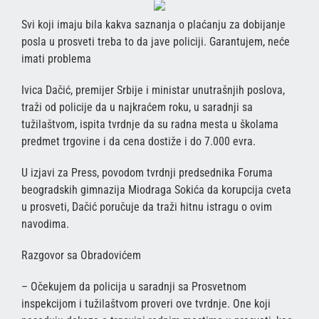
Svi koji imaju bila kakva saznanja o plaćanju za dobijanje
posla u prosveti treba to da jave policiji. Garantujem, neće
imati problema
Ivica Dačić, premijer Srbije i ministar unutrašnjih poslova,
traži od policije da u najkraćem roku, u saradnji sa
tužilaštvom, ispita tvrdnje da su radna mesta u školama
predmet trgovine i da cena dostiže i do 7.000 evra.
U izjavi za Press, povodom tvrdnji predsednika Foruma
beogradskih gimnazija Miodraga Sokića da korupcija cveta
u prosveti, Dačić poručuje da traži hitnu istragu o ovim
navodima.
Razgovor sa Obradovićem
– Očekujem da policija u saradnji sa Prosvetnom
inspekcijom i tužilaštvom proveri ove tvrdnje. One koji